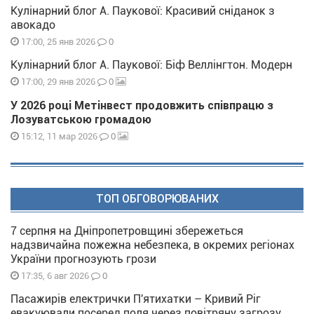
Кулінарний блог А. Паукової: Красивий сніданок з
авокадо
0
17:00, 25 янв 2026
Кулінарний блог А. Паукової: Біф Веллінгтон. Модерн
0
17:00, 29 янв 2026
У 2026 році Метінвест продовжить співпрацю з
Лозуватською громадою
0
15:12, 11 мар 2026
ТОП ОБГОВОРЮВАНИХ
7 серпня на Дніпропетровщині збережеться
надзвичайна пожежна небезпека, в окремих регіонах
України прогнозують грози
0
17:35, 6 авг 2026
Пасажирів електрички П'ятихатки – Кривий Ріг
евакуювали посеред поля через повітряну загрозу