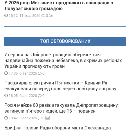
У 2026 році Метінвест продовжить співпрацю з
Лозуватською громадою
0
15:12, 11 мар 2026
ТОП ОБГОВОРЮВАНИХ
7 серпня на Дніпропетровщині збережеться
надзвичайна пожежна небезпека, в окремих регіонах
України прогнозують грози
0
17:35, 6 авг 2026
Пасажирів електрички П'ятихатки – Кривий Ріг
евакуювали посеред поля через повітряну загрозу
0
18:05, 6 авг 2026
Росія майже 60 разів атакувала Дніпропетровщину:
загинули п’ятеро людей, ще 16 – поранені
0
18:42, 6 авг 2026
Брифінг голови Ради оборони міста Олександра