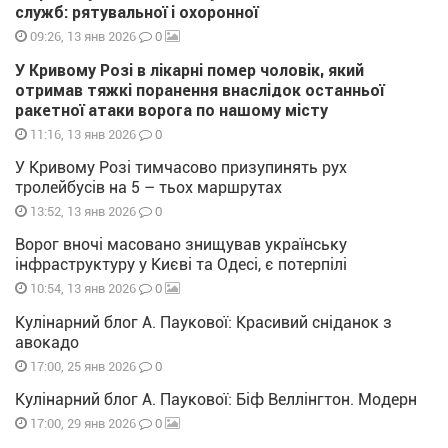
служб: рятувальної і охоронної
0
09:26, 13 янв 2026
У Кривому Розі в лікарні помер чоловік, який
отримав тяжкі поранення внаслідок останньої
ракетної атаки ворога по нашому місту
0
11:16, 13 янв 2026
У Кривому Розі тимчасово призупинять рух
тролейбусів на 5 – тьох маршрутах
0
13:52, 13 янв 2026
Ворог вночі масовано знищував українську
інфраструктуру у Києві та Одесі, є потерпілі
0
10:54, 13 янв 2026
Кулінарний блог А. Паукової: Красивий сніданок з
авокадо
0
17:00, 25 янв 2026
Кулінарний блог А. Паукової: Біф Веллінгтон. Модерн
0
17:00, 29 янв 2026