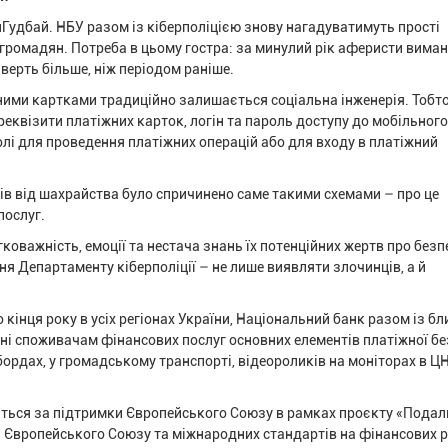
йГудбай. НБУ разом із кіберполіцією знову нагадуватимуть прості
громадян. Потреба в цьому гостра: за минулий рік аферисти виман
чверть більше, ніж періодом раніше.
ми картками традиційно залишається соціальна інженерія. Тобто
реквізити платіжних карток, логін та пароль доступу до мобільного
олі для проведення платіжних операцій або для входу в платіжний
ків від шахрайства було спричинено саме такими схемами – про це
послуг.
коважність, емоції та нестача знань їх потенційних жертв про безп
я Департаменту кіберполіції – не лише виявляти злочинців, а й
 кінця року в усіх регіонах України, Національний банк разом із б
ні споживачам фінансових послуг основних елементів платіжної бе
ордах, у громадському транспорті, відеороликів на моніторах в Ц
ться за підтримки Європейського Союзу в рамках проєкту «Пода
 Європейського Союзу та міжнародних стандартів на фінансових 