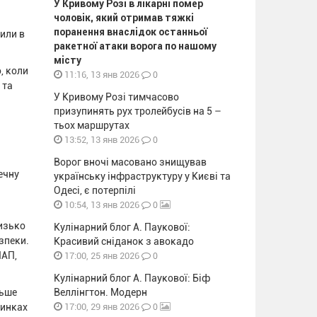
У Кривому Розі в лікарні помер
чоловік, який отримав тяжкі
поранення внаслідок останньої
или в
ракетної атаки ворога по нашому
місту
, коли
0
11:16, 13 янв 2026
 та
У Кривому Розі тимчасово
призупинять рух тролейбусів на 5 –
тьох маршрутах
0
13:52, 13 янв 2026
Ворог вночі масовано знищував
ечну
українську інфраструктуру у Києві та
Одесі, є потерпілі
0
10:54, 13 янв 2026
лизько
Кулінарний блог А. Паукової:
зпеки.
Красивий сніданок з авокадо
НАП,
0
17:00, 25 янв 2026
Кулінарний блог А. Паукової: Біф
льше
Веллінгтон. Модерн
0
ринках
17:00, 29 янв 2026