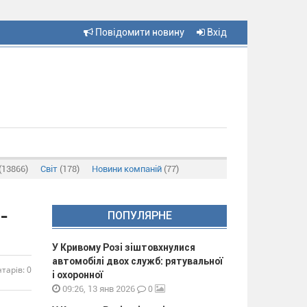
Повідомити новину
Вхід
(13866)
Світ
(178)
Новини компаній
(77)
-
ПОПУЛЯРНЕ
У Кривому Розі зіштовхнулися
автомобілі двох служб: рятувальної
тарів: 0
і охоронної
0
09:26, 13 янв 2026