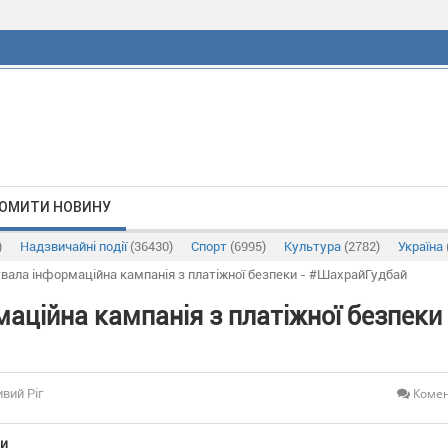
ОМИТИ НОВИНУ
)
Надзвичайні події
(36430)
Спорт
(6995)
Культура
(2782)
Україна
тувала інформаційна кампанія з платіжної безпеки - #ШахрайГудбай
маційна кампанія з платіжної безпеки 
Комен
ивий Ріг
ни