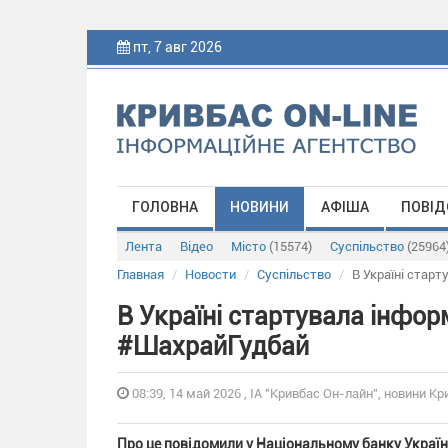
пт, 7 авг 2026
ГОЛОВНА
НОВИНИ
АФІША
ПОВІД
Лента
Відео
Місто
(15574)
Суспільство
(25964
Главная
Новости
Суспільство
В Україні стар
В Україні стартувала інфор
#ШахрайГудбай
08:39, 14 май 2026 , ІА "Кривбас Он-лайн", новини Кр
Про це повідомили у Національному банку Украї