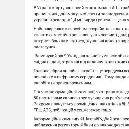
В Україні стартував новий етап кампанії #Шахра
правила, які допоможуть зберегти заощадження 
українців рекордні 1,4 мільярда гривень — це на 
Найпоширенішим способом шахрайства з платіжни
клієнти самостійно розголошують особисті дані, 
інтернет-банкінгу, підтверджувальні коди та пар
застосунок.
За минулий рік 90% від загальної суми всіх збит
свідчать дані, отримані від надавачів платіжних 
Головна зброя онлайн-шахраїв – це передусім лег
поведінку в цифровому середовищі. Тому завданн
запобігати правопорушенням.
Під час інформаційної кампанії, яка триватиме до
80 партнерами сконцентрує зусилля на роз’яснен
Зокрема планується розміщення плакатів на білб
ТРЦ, АЗС, публікацій у соцмережах тощо.
Інформаційна кампанія #ШахрайГудбай реалізує
наближення регуляторної бази до законодавства