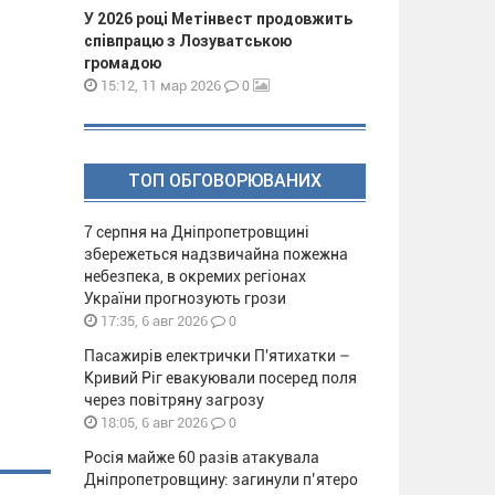
У 2026 році Метінвест продовжить
співпрацю з Лозуватською
громадою
0
15:12, 11 мар 2026
ТОП ОБГОВОРЮВАНИХ
7 серпня на Дніпропетровщині
збережеться надзвичайна пожежна
небезпека, в окремих регіонах
України прогнозують грози
0
17:35, 6 авг 2026
Пасажирів електрички П'ятихатки –
Кривий Ріг евакуювали посеред поля
через повітряну загрозу
0
18:05, 6 авг 2026
Росія майже 60 разів атакувала
Дніпропетровщину: загинули п’ятеро