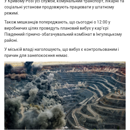
У Кривому Розі усі служби, комунальний транспорт, лікарні та
соціальні установи продовжують працювати у штатному
режимі.
Також мешканців попереджають, що сьогодні о 12:00 у
виробничих цілях проведуть плановий вибух у кар’єрі
Південний гірничо-збагачувальний комбінат в Інгулецькому
районі.
У міській владі наголошують, що вибух є контрольованим і
причин для занепокоєння немає.