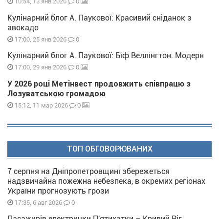
0
10:54, 13 янв 2026
Кулінарний блог А. Паукової: Красивий сніданок з
авокадо
0
17:00, 25 янв 2026
Кулінарний блог А. Паукової: Біф Веллінгтон. Модерн
0
17:00, 29 янв 2026
У 2026 році Метінвест продовжить співпрацю з
Лозуватською громадою
0
15:12, 11 мар 2026
ТОП ОБГОВОРЮВАНИХ
7 серпня на Дніпропетровщині збережеться
надзвичайна пожежна небезпека, в окремих регіонах
України прогнозують грози
0
17:35, 6 авг 2026
Пасажирів електрички П'ятихатки – Кривий Ріг