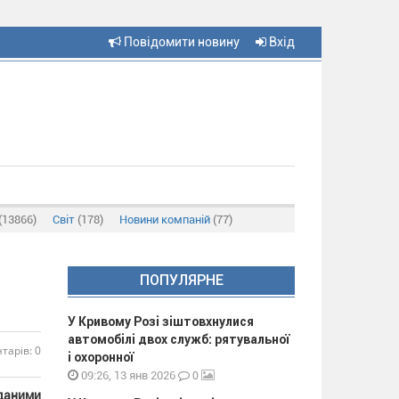
Повідомити новину
Вхід
(13866)
Світ
(178)
Новини компаній
(77)
ПОПУЛЯРНЕ
У Кривому Розі зіштовхнулися
автомобілі двох служб: рятувальної
тарів: 0
і охоронної
0
09:26, 13 янв 2026
 даними