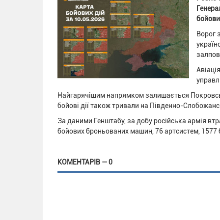
Генера
бойови
Ворог 
українс
залпов
Авіація
управл
Найгарячішим напрямком залишається Покровськи
бойові дії також тривали на Південно-Слобожан
За даними Генштабу, за добу російська армія втр
бойових броньованих машин, 76 артсистем, 1577 
КОМЕНТАРІВ — 0