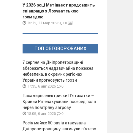
У 2026 році Метінвест продовжить
співпрацю з Лозуватською
громадою
0
15:12, 11 мар 2026
ТОП ОБГОВОРЮВАНИХ
7 серпня на Дніпропетровщині
збережеться надзвичайна пожежна
небезпека, в окремих регіонах
України прогнозують грози
0
17:35, 6 авг 2026
Пасажирів електрички П'ятихатки –
Кривий Ріг евакуювали посеред поля
через повітряну загрозу
0
18:05, 6 авг 2026
Росія майже 60 разів атакувала
Дніпропетровщину: загинули п’ятеро