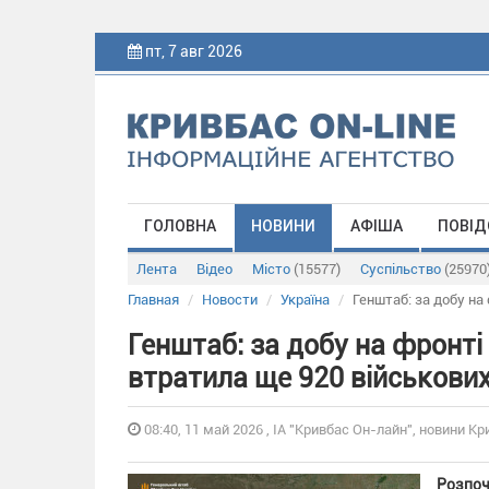
пт, 7 авг 2026
ГОЛОВНА
НОВИНИ
АФІША
ПОВІД
Лента
Відео
Місто
(15577)
Суспільство
(25970
Главная
Новости
Україна
Генштаб: за добу на
Генштаб: за добу на фронті 
втратила ще 920 військови
08:40, 11 май 2026 , ІА "Кривбас Он-лайн", новини Кр
Розпоч