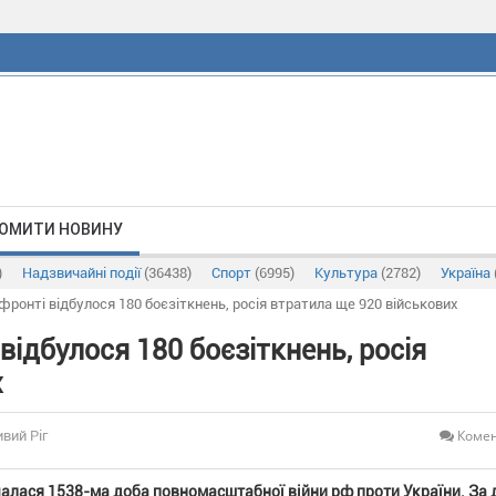
ОМИТИ НОВИНУ
)
Надзвичайні події
(36438)
Спорт
(6995)
Культура
(2782)
Україна
 фронті відбулося 180 боєзіткнень, росія втратила ще 920 військових
відбулося 180 боєзіткнень, росія
х
Комен
ивий Ріг
алася 1538-ма доба повномасштабної війни рф проти України. За