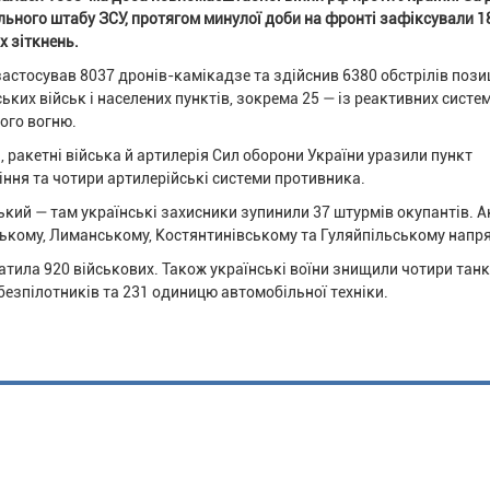
льного штабу ЗСУ, протягом минулої доби на фронті зафіксували 1
х зіткнень.
застосував 8037 дронів-камікадзе та здійснив 6380 обстрілів пози
ьких військ і населених пунктів, зокрема 25 — із реактивних систе
ого вогню.
, ракетні війська й артилерія Сил оборони України уразили пункт
іння та чотири артилерійські системи противника.
й — там українські захисники зупинили 37 штурмів окупантів. А
ському, Лиманському, Костянтинівському та Гуляйпільському напр
атила 920 військових. Також українські воїни знищили чотири танк
безпілотників та 231 одиницю автомобільної техніки.