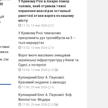
У Кривому Розі в лікарні помер
80
чоловік, який отримав тяжкі
поранення внаслідок останньої
ракетної атаки ворога по нашому
цій
місту
м
0
11:16, 13 янв 2026
У Кривому Розі тимчасово
призупинять рух тролейбусів на 5 –
тьох маршрутах
ктивні
0
13:52, 13 янв 2026
ямках.
Ворог вночі масовано знищував
и, сім
українську інфраструктуру у Києві та
Одесі, є потерпілі
0
10:54, 13 янв 2026
Кулінарний блог А. Паукової:
Красивий сніданок з авокадо
0
17:00, 25 янв 2026
Кулінарний блог А. Паукової: Біф
Веллінгтон. Модерн
0
17:00, 29 янв 2026