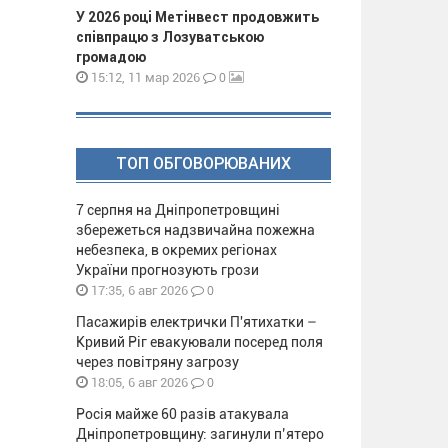
У 2026 році Метінвест продовжить
співпрацю з Лозуватською
громадою
0
15:12, 11 мар 2026
ТОП ОБГОВОРЮВАНИХ
7 серпня на Дніпропетровщині
збережеться надзвичайна пожежна
небезпека, в окремих регіонах
України прогнозують грози
0
17:35, 6 авг 2026
Пасажирів електрички П'ятихатки –
Кривий Ріг евакуювали посеред поля
через повітряну загрозу
0
18:05, 6 авг 2026
Росія майже 60 разів атакувала
Дніпропетровщину: загинули п’ятеро