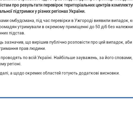
істам про результати перевірок територіальних центрів комплект
альної підтримки у різних регіонах України.
вами омбудсмана, під час перевірки в Ужгороді виявили випадок, 
громадян утримували в окремому приміщенні до 50 діб без належни
них підстав.
ць зазначив, що вирішив публічно розповісти про цей випадок, аби
отримання прав людини.
 проводять по всій Україні. Найбільше зауважень, за його словами,
му регіоні.
далі, а щодо окремих областей готують додаткові висновки.