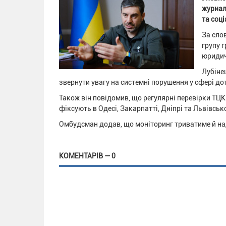
журнал
та соці
За сло
групу 
юридич
Лубіне
звернути увагу на системні порушення у сфері д
Також він повідомив, що регулярні перевірки ТЦК
фіксують в Одесі, Закарпатті, Дніпрі та Львівсько
Омбудсман додав, що моніторинг триватиме й на
КОМЕНТАРІВ — 0