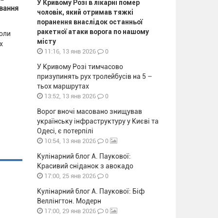
У Кривому Розі в лікарні помер
ування
чоловік, який отримав тяжкі
поранення внаслідок останньої
ракетної атаки ворога по нашому
коли
місту
х
0
11:16, 13 янв 2026
У Кривому Розі тимчасово
призупинять рух тролейбусів на 5 –
тьох маршрутах
0
13:52, 13 янв 2026
Ворог вночі масовано знищував
українську інфраструктуру у Києві та
Одесі, є потерпілі
0
10:54, 13 янв 2026
Кулінарний блог А. Паукової:
Красивий сніданок з авокадо
0
17:00, 25 янв 2026
Кулінарний блог А. Паукової: Біф
Веллінгтон. Модерн
0
17:00, 29 янв 2026