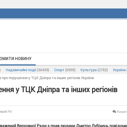
ОМИТИ НОВИНУ
)
Надзвичайні події
(36439)
Спорт
(6995)
Культура
(2782)
Україна
 про порушення у ТЦК Дніпра та інших регіонів України
ння у ТЦК Дніпра та інших регіонів
Комен
ивий Ріг
важений Верховної Ради з прав людини Дмитро Лубінець повідом