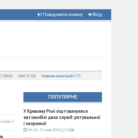
Повідомити новину
Вхід
(13866)
Світ
(178)
Новини компаній
(77)
ПОПУЛЯРНЕ
У Кривому Розі зіштовхнулися
автомобілі двох служб: рятувальної
тарів: 0
і охоронної
0
09:26, 13 янв 2026
ив