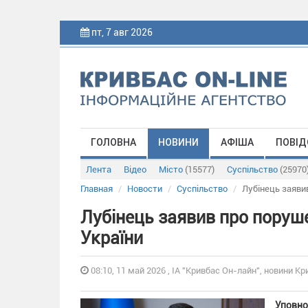
пт, 7 авг 2026
ГОЛОВНА
НОВИНИ
АФІША
ПОВІД
Лента
Відео
Місто
(15577)
Суспільство
(25970
Главная
Новости
Суспільство
Лубінець заявив
Лубінець заявив про поруше
України
08:10, 11 май 2026 , ІА "Кривбас Он-лайн", новини Кр
Уповно