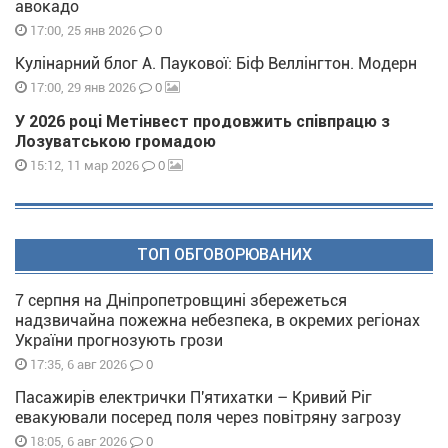
авокадо
0
17:00, 25 янв 2026
Кулінарний блог А. Паукової: Біф Веллінгтон. Модерн
0
17:00, 29 янв 2026
У 2026 році Метінвест продовжить співпрацю з
Лозуватською громадою
0
15:12, 11 мар 2026
ТОП ОБГОВОРЮВАНИХ
7 серпня на Дніпропетровщині збережеться
надзвичайна пожежна небезпека, в окремих регіонах
України прогнозують грози
0
17:35, 6 авг 2026
Пасажирів електрички П'ятихатки – Кривий Ріг
евакуювали посеред поля через повітряну загрозу
0
18:05, 6 авг 2026