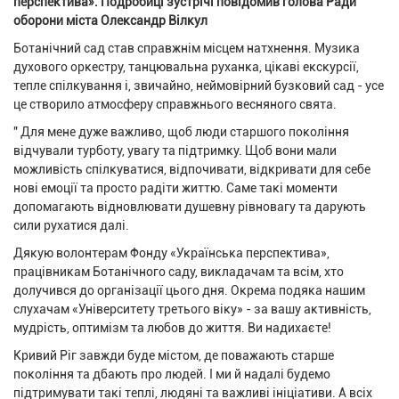
перспектива». Подробиці зустрічі повідомив голова Ради
оборони міста Олександр Вілкул
Ботанічний сад став справжнім місцем натхнення. Музика
духового оркестру, танцювальна руханка, цікаві екскурсії,
тепле спілкування і, звичайно, неймовірний бузковий сад - усе
це створило атмосферу справжнього весняного свята.
" Для мене дуже важливо, щоб люди старшого покоління
відчували турботу, увагу та підтримку. Щоб вони мали
можливість спілкуватися, відпочивати, відкривати для себе
нові емоції та просто радіти життю. Саме такі моменти
допомагають відновлювати душевну рівновагу та дарують
сили рухатися далі.
Дякую волонтерам Фонду «Українська перспектива»,
працівникам Ботанічного саду, викладачам та всім, хто
долучився до організації цього дня. Окрема подяка нашим
слухачам «Університету третього віку» - за вашу активність,
мудрість, оптимізм та любов до життя. Ви надихаєте!
Кривий Ріг завжди буде містом, де поважають старше
покоління та дбають про людей. І ми й надалі будемо
підтримувати такі теплі, людяні та важливі ініціативи. А всіх