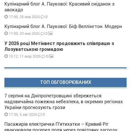
Кулінарний блог А. Паукової: Красивий сніданок з
авокадо
0
17:00, 25 янв 2026
Кулінарний блог А. Паукової: Біф Веллінгтон. Модерн
0
17:00, 29 янв 2026
У 2026 році Метінвест продовжить співпрацю з
Лозуватською громадою
0
15:12, 11 мар 2026
ТОП ОБГОВОРЮВАНИХ
7 серпня на Дніпропетровщині збережеться
надзвичайна пожежна небезпека, в окремих регіонах
України прогнозують грози
0
17:35, 6 авг 2026
Пасажирів електрички П'ятихатки – Кривий Ріг
евакуювали посеред поля через повітряну загрозу