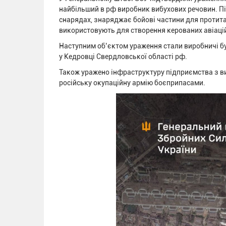
найбільший в рф виробник вибухових речовин. Під
снарядах, знаряджає бойові частини для протитан
використовують для створення керованих авіаці
Наступним об’єктом ураження стали виробничі б
у Кедровці Свердловської області рф.
Також уражено інфраструктуру підприємства з ви
російську окупаційну армію боєприпасами.