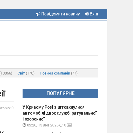
Повідомити новину
Вхід
(13866)
Світ
(178)
Новини компаній
(77)
ії
ПОПУЛЯРНЕ
У Кривому Розі зіштовхнулися
тарів: 0
автомобілі двох служб: рятувальної
і охоронної
0
09:26, 13 янв 2026
як