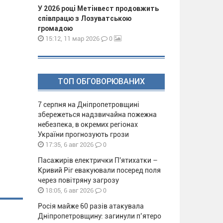
У 2026 році Метінвест продовжить
співпрацю з Лозуватською
громадою
0
15:12, 11 мар 2026
ТОП ОБГОВОРЮВАНИХ
7 серпня на Дніпропетровщині
збережеться надзвичайна пожежна
небезпека, в окремих регіонах
України прогнозують грози
0
17:35, 6 авг 2026
Пасажирів електрички П'ятихатки –
Кривий Ріг евакуювали посеред поля
через повітряну загрозу
0
18:05, 6 авг 2026
Росія майже 60 разів атакувала
Дніпропетровщину: загинули п’ятеро