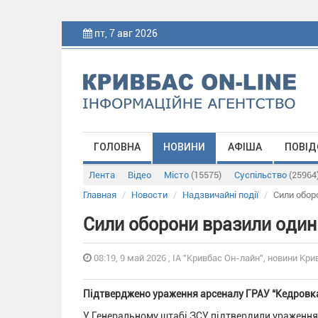
пт, 7 авг 2026
ГОЛОВНА
НОВИНИ
АФІША
ПОВІД
Лента
Відео
Місто
(15575)
Суспільство
(25964
Главная
Новости
Надзвичайні події
Сили оборо
Сили оборони вразили один і
08:19, 9 май 2026 , ІА "Кривбас Он-лайн", новини Крив
Підтверджено ураження арсеналу ГРАУ “Кедровка”
У Генеральному штабі ЗСУ підтвердили ураження 