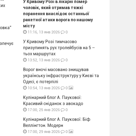
У Кривому Розі в лікарні помер
ких
чоловік, який отримав тяжкі
поранення внаслідок останньої
ракетної атаки ворога по нашому
місту
ровка”
0
11:16, 13 янв 2026
У Кривому Розі тимчасово
езпечує
призупинять рух тролейбусів на 5 –
тьох маршрутах
0
13:52, 13 янв 2026
Ворог вночі масовано знищував
українську інфраструктуру у Києві та
Одесі, є потерпілі
0
10:54, 13 янв 2026
Кулінарний блог А. Паукової:
Красивий сніданок з авокадо
0
17:00, 25 янв 2026
Кулінарний блог А. Паукової: Біф
Веллінгтон. Модерн
0
17:00, 29 янв 2026