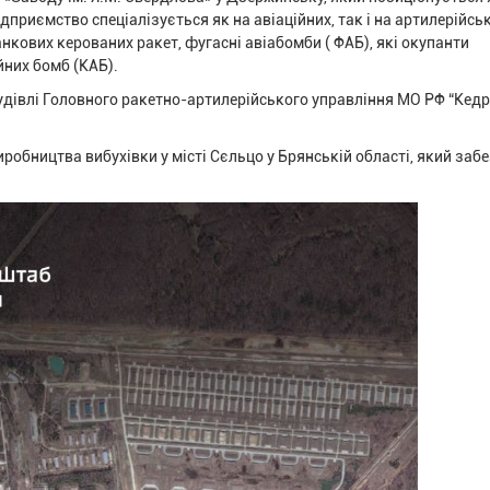
приємство спеціалізується як на авіаційних, так і на артилерійсь
кових керованих ракет, фугасні авіабомби ( ФАБ), які окупанти
йних бомб (КАБ).
удівлі Головного ракетно-артилерійського управління МО РФ “Кед
робництва вибухівки у місті Сєльцо у Брянській області, який заб