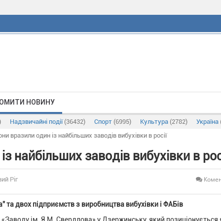
ОМИТИ НОВИНУ
)
Надзвичайні події
(36432)
Спорт
(6995)
Культура
(2782)
Україна
ни вразили один із найбільших заводів вибухівки в росії
з найбільших заводів вибухівки в рос
Комен
ий Ріг
 та двох підприємств з виробництва вибухівки і ФАБів
«Заводу ім. Я.М. Свердлова» у Дзержинську, який позиціонується 