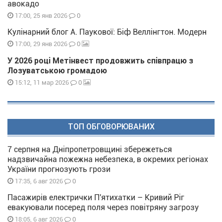
авокадо
0
17:00, 25 янв 2026
Кулінарний блог А. Паукової: Біф Веллінгтон. Модерн
0
17:00, 29 янв 2026
У 2026 році Метінвест продовжить співпрацю з
Лозуватською громадою
0
15:12, 11 мар 2026
ТОП ОБГОВОРЮВАНИХ
7 серпня на Дніпропетровщині збережеться
надзвичайна пожежна небезпека, в окремих регіонах
України прогнозують грози
0
17:35, 6 авг 2026
Пасажирів електрички П'ятихатки – Кривий Ріг
евакуювали посеред поля через повітряну загрозу
0
18:05, 6 авг 2026