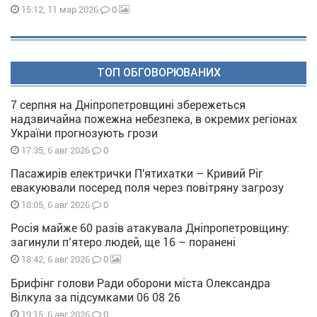
0
15:12, 11 мар 2026
ТОП ОБГОВОРЮВАНИХ
7 серпня на Дніпропетровщині збережеться
надзвичайна пожежна небезпека, в окремих регіонах
України прогнозують грози
0
17:35, 6 авг 2026
Пасажирів електрички П'ятихатки – Кривий Ріг
евакуювали посеред поля через повітряну загрозу
0
18:05, 6 авг 2026
Росія майже 60 разів атакувала Дніпропетровщину:
загинули п’ятеро людей, ще 16 – поранені
0
18:42, 6 авг 2026
Брифінг голови Ради оборони міста Олександра
Вілкула за підсумками 06 08 26
0
19:15, 6 авг 2026