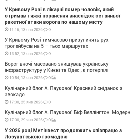
У Кривому Розі в лікарні помер чоловік, який
отримав тяжкі поранення внаслідок останньої
ракетної атаки ворога по нашому місту
0
11:16, 13 янв 2026
У Кривому Розі тимчасово призупинять рух
тролейбусів на 5 – тьох маршрутах
0
13:52, 13 янв 2026
Ворог вночі масовано знищував українську
інфраструктуру у Києві та Одесі, є потерпілі
0
10:54, 13 янв 2026
Кулінарний блог А. Паукової: Красивий сніданок з
авокадо
0
17:00, 25 янв 2026
Кулінарний блог А. Паукової: Біф Веллінгтон. Модерн
0
17:00, 29 янв 2026
У 2026 році Метінвест продовжить співпрацю з
Лозуватською громадою