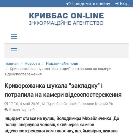
Повідомити новину
Вхід
Toggle
navigation
Рубрики
Главная
Новости
Надзвичайні події
Криворожанка шукала "закладку" і потрапила на камери
відеоспостереження
Криворожанка шукала "закладку" і
потрапила на камери відеоспостереження
17:10, 4 май 2026 , ІА "Кривбас Он-лайн", новини Кривий Ріг
Коментарів: 0
Інцидент стався на вулиці Володимира Михайличенка. До
поліції звернувся чоловік, який через камери
відеоспостереження помітив жінку, що, ймовірно, шукала