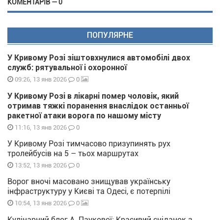
КОМЕНТАРІВ — 0
ПОПУЛЯРНЕ
У Кривому Розі зіштовхнулися автомобілі двох
служб: рятувальної і охоронної
0
09:26, 13 янв 2026
У Кривому Розі в лікарні помер чоловік, який
отримав тяжкі поранення внаслідок останньої
ракетної атаки ворога по нашому місту
0
11:16, 13 янв 2026
У Кривому Розі тимчасово призупинять рух
тролейбусів на 5 – тьох маршрутах
0
13:52, 13 янв 2026
Ворог вночі масовано знищував українську
інфраструктуру у Києві та Одесі, є потерпілі
0
10:54, 13 янв 2026
Кулінарний блог А. Паукової: Красивий сніданок з