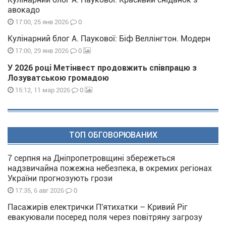
авокадо
0
17:00, 25 янв 2026
Кулінарний блог А. Паукової: Біф Веллінгтон. Модерн
0
17:00, 29 янв 2026
У 2026 році Метінвест продовжить співпрацю з
Лозуватською громадою
0
15:12, 11 мар 2026
ТОП ОБГОВОРЮВАНИХ
7 серпня на Дніпропетровщині збережеться
надзвичайна пожежна небезпека, в окремих регіонах
України прогнозують грози
0
17:35, 6 авг 2026
Пасажирів електрички П'ятихатки – Кривий Ріг
евакуювали посеред поля через повітряну загрозу