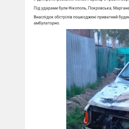
Під ударами були Нікополь, Покровська, Марган
Внаслідок обстрілів пошкоджені приватний будин
амбулаторно.