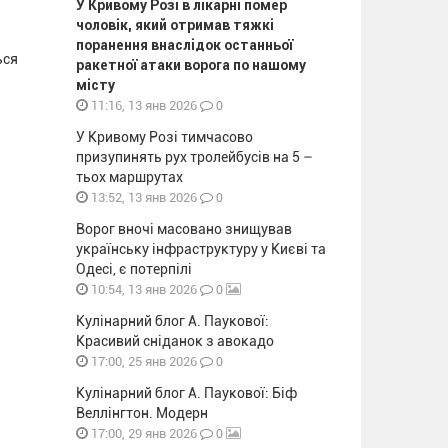
У Кривому Розі в лікарні помер
чоловік, який отримав тяжкі
поранення внаслідок останньої
ься
ракетної атаки ворога по нашому
місту
0
11:16, 13 янв 2026
У Кривому Розі тимчасово
призупинять рух тролейбусів на 5 –
тьох маршрутах
0
13:52, 13 янв 2026
Ворог вночі масовано знищував
українську інфраструктуру у Києві та
Одесі, є потерпілі
0
10:54, 13 янв 2026
Кулінарний блог А. Паукової:
Красивий сніданок з авокадо
0
17:00, 25 янв 2026
Кулінарний блог А. Паукової: Біф
Веллінгтон. Модерн
0
17:00, 29 янв 2026