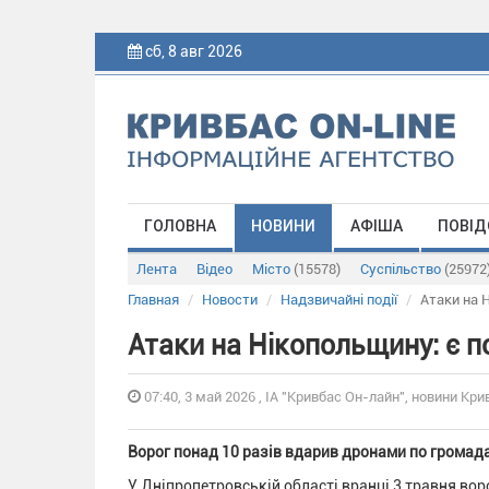
сб, 8 авг 2026
ГОЛОВНА
НОВИНИ
АФІША
ПОВІД
Лента
Відео
Місто
(15578)
Суспільство
(25972
Главная
Новости
Надзвичайні події
Атаки на 
Атаки на Нікопольщину: є 
07:40, 3 май 2026 , ІА "Кривбас Он-лайн", новини Крив
Ворог понад 10 разів вдарив дронами по громад
У Дніпропетровській області вранці 3 травня во