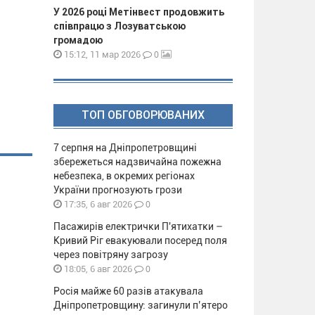
У 2026 році Метінвест продовжить
співпрацю з Лозуватською
громадою
0
15:12, 11 мар 2026
ТОП ОБГОВОРЮВАНИХ
7 серпня на Дніпропетровщині
збережеться надзвичайна пожежна
небезпека, в окремих регіонах
України прогнозують грози
0
17:35, 6 авг 2026
Пасажирів електрички П'ятихатки –
Кривий Ріг евакуювали посеред поля
через повітряну загрозу
0
18:05, 6 авг 2026
Росія майже 60 разів атакувала
Дніпропетровщину: загинули п’ятеро