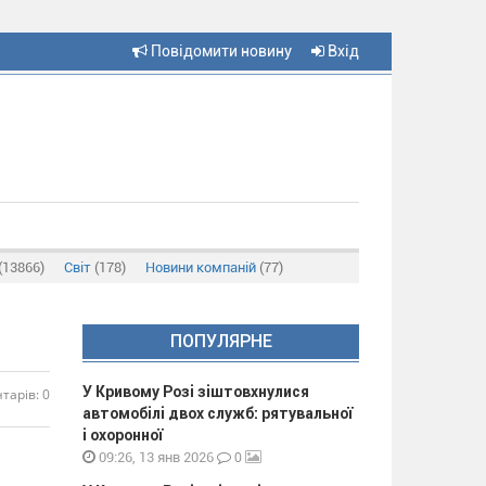
Повідомити новину
Вхід
(13866)
Світ
(178)
Новини компаній
(77)
ПОПУЛЯРНЕ
У Кривому Розі зіштовхнулися
тарів: 0
автомобілі двох служб: рятувальної
і охоронної
0
09:26, 13 янв 2026