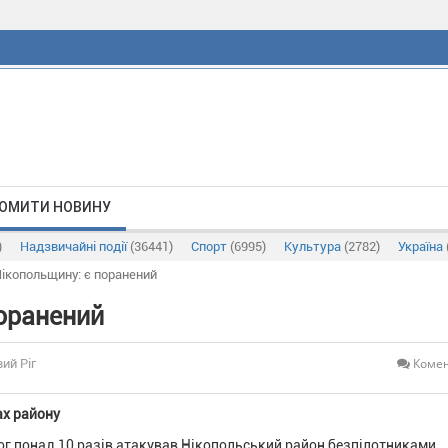
ОМИТИ НОВИНУ
)
Надзвичайні події
(36441)
Спорт
(6995)
Культура
(2782)
Україна
Нікопольщину: є поранений
поранений
Комен
ий Ріг
ах району
рог понад 10 разів атакував Нікопольський район безпілотниками.