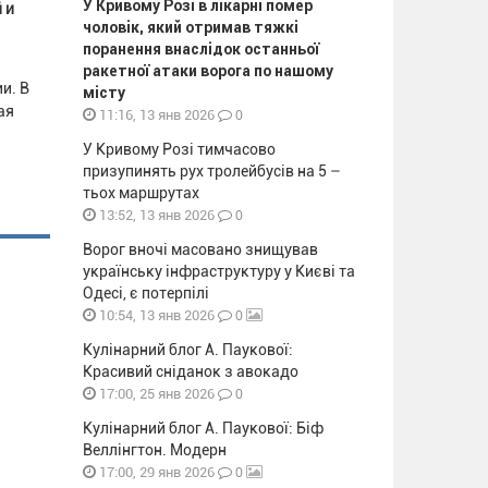
У Кривому Розі в лікарні помер
 и
чоловік, який отримав тяжкі
поранення внаслідок останньої
ракетної атаки ворога по нашому
и. В
місту
ая
0
11:16, 13 янв 2026
У Кривому Розі тимчасово
призупинять рух тролейбусів на 5 –
тьох маршрутах
0
13:52, 13 янв 2026
Ворог вночі масовано знищував
українську інфраструктуру у Києві та
Одесі, є потерпілі
0
10:54, 13 янв 2026
Кулінарний блог А. Паукової:
Красивий сніданок з авокадо
0
17:00, 25 янв 2026
Кулінарний блог А. Паукової: Біф
Веллінгтон. Модерн
0
17:00, 29 янв 2026