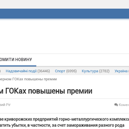
ОМИТИ НОВИНУ
)
Надзвичайні події
(36446)
Спорт
(6995)
Культура
(2782)
Україна
верном ГОКах повышены премии
ом ГОКах повышены премии
Комен
вий Ріг
тве криворожских предприятий горно-металлургического комплекс
тить убытки, в частности, за счет замораживания разного рода