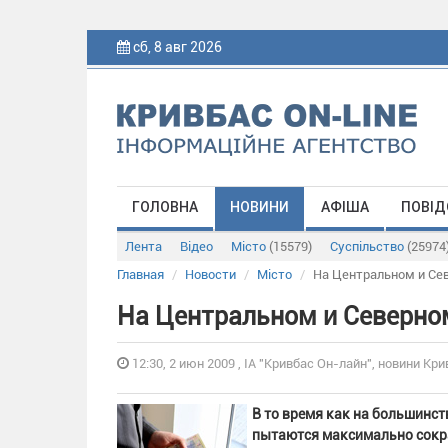
сб, 8 авг 2026
ГОЛОВНА
НОВИНИ
АФІША
ПОВІД
Лента
Відео
Місто
(15579)
Суспільство
(25974
Главная
Новости
Місто
На Центральном и Се
На Центральном и Северн
12:30, 2 июн 2009 , ІА "Кривбас Он-лайн", новини Кри
В то время как на большинс
пытаются максимально сокра