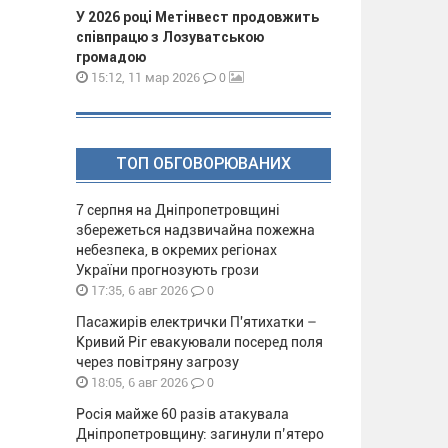
У 2026 році Метінвест продовжить
співпрацю з Лозуватською
громадою
0
15:12, 11 мар 2026
ТОП ОБГОВОРЮВАНИХ
7 серпня на Дніпропетровщині
збережеться надзвичайна пожежна
небезпека, в окремих регіонах
України прогнозують грози
0
17:35, 6 авг 2026
Пасажирів електрички П'ятихатки –
Кривий Ріг евакуювали посеред поля
через повітряну загрозу
0
18:05, 6 авг 2026
Росія майже 60 разів атакувала
Дніпропетровщину: загинули п’ятеро