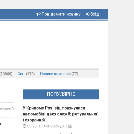
Повідомити новину
Вхід
(13866)
Світ
(178)
Новини компаній
(77)
ПОПУЛЯРНЕ
У Кривому Розі зіштовхнулися
тарів: 0
автомобілі двох служб: рятувальної
і охоронної
а
0
09:26, 13 янв 2026