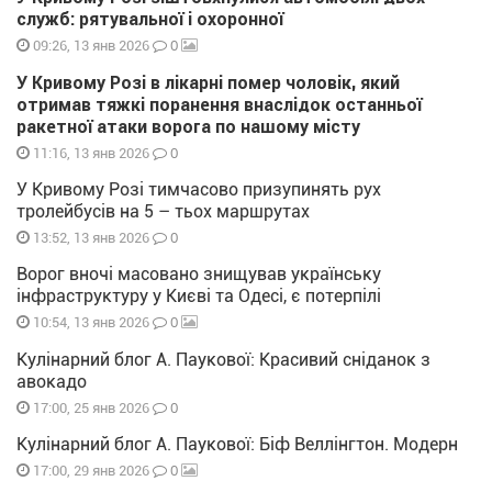
служб: рятувальної і охоронної
0
09:26, 13 янв 2026
У Кривому Розі в лікарні помер чоловік, який
отримав тяжкі поранення внаслідок останньої
ракетної атаки ворога по нашому місту
0
11:16, 13 янв 2026
У Кривому Розі тимчасово призупинять рух
тролейбусів на 5 – тьох маршрутах
0
13:52, 13 янв 2026
Ворог вночі масовано знищував українську
інфраструктуру у Києві та Одесі, є потерпілі
0
10:54, 13 янв 2026
Кулінарний блог А. Паукової: Красивий сніданок з
авокадо
0
17:00, 25 янв 2026
Кулінарний блог А. Паукової: Біф Веллінгтон. Модерн
0
17:00, 29 янв 2026