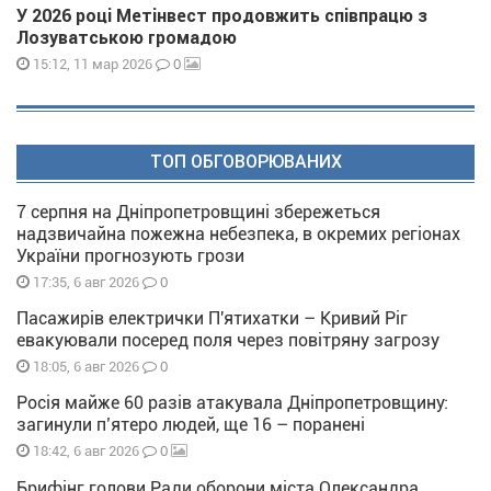
У 2026 році Метінвест продовжить співпрацю з
Лозуватською громадою
0
15:12, 11 мар 2026
ТОП ОБГОВОРЮВАНИХ
7 серпня на Дніпропетровщині збережеться
надзвичайна пожежна небезпека, в окремих регіонах
України прогнозують грози
0
17:35, 6 авг 2026
Пасажирів електрички П'ятихатки – Кривий Ріг
евакуювали посеред поля через повітряну загрозу
0
18:05, 6 авг 2026
Росія майже 60 разів атакувала Дніпропетровщину:
загинули п’ятеро людей, ще 16 – поранені
0
18:42, 6 авг 2026
Брифінг голови Ради оборони міста Олександра