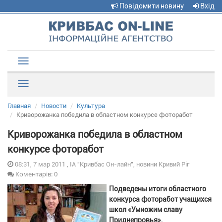
Повідомити новину
Вхід
Toggle
navigation
Рубрики
Главная
Новости
Культура
Криворожанка победила в областном конкурсе фоторабот
Криворожанка победила в областном
конкурсе фоторабот
08:31, 7 мар 2011 , ІА "Кривбас Он-лайн", новини Кривий Ріг
Коментарів: 0
Подведены итоги областного
конкурса фоторабот учащихся
школ «Умножим славу
Приднепровья»,