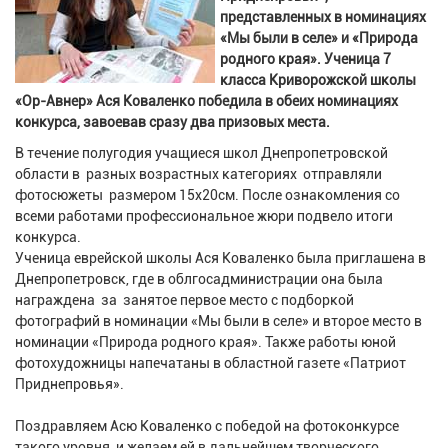
представленных в номинациях
«Мы были в селе» и «Природа
родного края». Ученица 7
класса Криворожской школы
«Ор-Авнер» Ася Коваленко победила в обеих номинациях
конкурса, завоевав сразу два призовых места.
В течение полугодия учащиеся школ Днепропетровской
области в разных возрастных категориях отправляли
фотосюжеты размером 15х20см. После ознакомления со
всеми работами профессиональное жюри подвело итоги
конкурса.
Ученица еврейской школы Ася Коваленко была приглашена в
Днепропетровск, где в облгосадминистрации она была
награждена за занятое первое место с подборкой
фотографий в номинации «Мы были в селе» и второе место в
номинации «Природа родного края». Также работы юной
фотохудожницы напечатаны в областной газете «Патриот
Приднепровья».
Поздравляем Асю Коваленко с победой на фотоконкурсе
такого уровня, и желаем ей в дальнейшем творческого