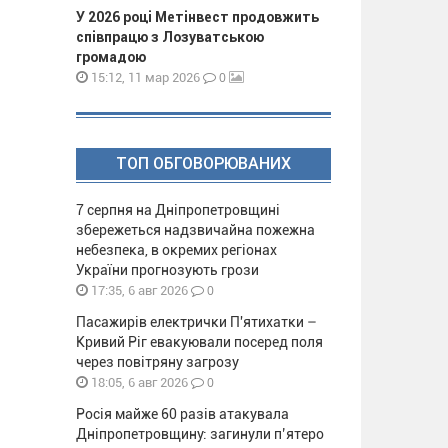
У 2026 році Метінвест продовжить
співпрацю з Лозуватською
громадою
0
15:12, 11 мар 2026
ТОП ОБГОВОРЮВАНИХ
7 серпня на Дніпропетровщині
збережеться надзвичайна пожежна
небезпека, в окремих регіонах
України прогнозують грози
0
17:35, 6 авг 2026
Пасажирів електрички П'ятихатки –
Кривий Ріг евакуювали посеред поля
через повітряну загрозу
0
18:05, 6 авг 2026
Росія майже 60 разів атакувала
Дніпропетровщину: загинули п’ятеро