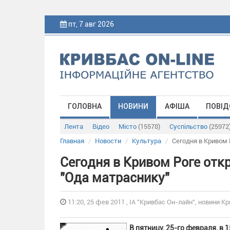
пт, 7 авг 2026
ГОЛОВНА
НОВИНИ
АФІША
ПОВІД
Лента
Відео
Місто
(15578)
Суспільство
(25972
Главная
Новости
Культура
Сегодня в Кривом
Сегодня в Кривом Роге от
"Ода матраснику"
11:20, 25 фев 2011 , ІА "Кривбас Он-лайн", новини Кр
В пятницу, 25-го февраля, в