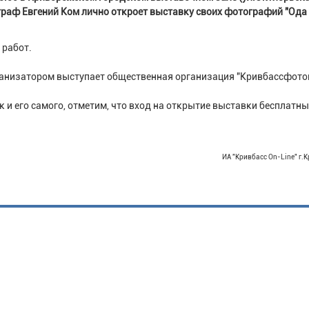
раф Евгений Ком лично откроет выставку своих фотографий "Ода
 работ.
рганизатором выступает общественная организация "Кривбассфото
 и его самого, отметим, что вход на открытие выставки бесплатны
ИА "Кривбасс On-Line" г.