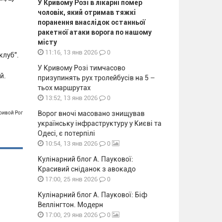
У Кривому Розі в лікарні помер
чоловік, який отримав тяжкі
поранення внаслідок останньої
ракетної атаки ворога по нашому
місту
0
11:16, 13 янв 2026
клуб".
У Кривому Розі тимчасово
й.
призупинять рух тролейбусів на 5 –
тьох маршрутах
0
13:52, 13 янв 2026
Ворог вночі масовано знищував
Кривой Рог
українську інфраструктуру у Києві та
Одесі, є потерпілі
0
10:54, 13 янв 2026
Кулінарний блог А. Паукової:
Красивий сніданок з авокадо
0
17:00, 25 янв 2026
Кулінарний блог А. Паукової: Біф
Веллінгтон. Модерн
0
17:00, 29 янв 2026