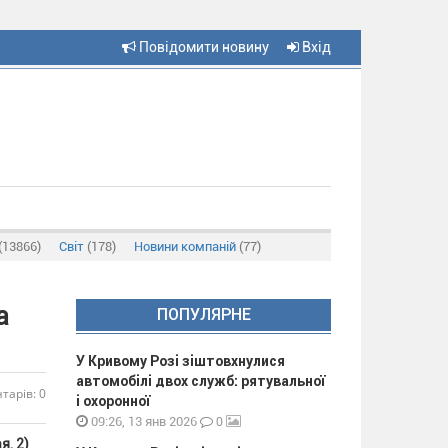
Повідомити новину
Вхід
(13866)
Світ
(178)
Новини компаній
(77)
а
ПОПУЛЯРНЕ
У Кривому Розі зіштовхнулися
автомобілі двох служб: рятувальної
тарів: 0
і охоронної
0
09:26, 13 янв 2026
я, 2)