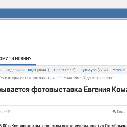
ОМИТИ НОВИНУ
)
Надзвичайні події
(36441)
Спорт
(6995)
Культура
(2782)
Україна
 Роге открывается фотовыставка Евгения Кома "Ода матраснику"
крывается фотовыставка Евгения Ком
Комен
ивий Ріг
 15.00 в Криворожском городском выставочном зале (ул.Октябрьска