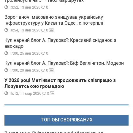
тролейбусів на 5 – тьох маршрутах
0
13:52, 13 янв 2026
Ворог вночі масовано знищував українську
інфраструктуру у Києві та Одесі, є потерпілі
0
10:54, 13 янв 2026
Кулінарний блог А. Паукової: Красивий сніданок з
авокадо
0
17:00, 25 янв 2026
Кулінарний блог А. Паукової: Біф Веллінгтон. Модерн
0
17:00, 29 янв 2026
У 2026 році Метінвест продовжить співпрацю з
Лозуватською громадою
0
15:12, 11 мар 2026
ТОП ОБГОВОРЮВАНИХ