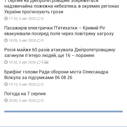
7 серпня на Дніпропетровщині збережеться
надзвичайна пожежна небезпека, в окремих регіонах
України прогнозують грози
0
17:35, 6 авг 2026
Пасажирів електрички П'ятихатки – Кривий Ріг
евакуювали посеред поля через повітряну загрозу
0
18:05, 6 авг 2026
Росія майже 60 разів атакувала Дніпропетровщину:
загинули п’ятеро людей, ще 16 – поранені
0
18:42, 6 авг 2026
Брифінг голови Ради оборони міста Олександра
Вілкула за підсумками 06 08 26
0
19:15, 6 авг 2026
Погода на 7 серпня
0
20:00, 6 авг 2026