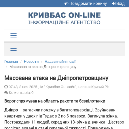
Повідомити новину
Вхід
Toggle
navigation
Рубрики
Главная
Новости
Надзвичайні події
Масована атака на Дніпропетровщину
Масована атака на Дніпропетровщину
07:48, 8 ноя 2025 , ІА "Кривбас Он-лайн", новини Кривий Ріг
Коментарів: 0
Ворог спрямував на область ракети та безпілотники
Дніпро
— загасили пожежу в багатоповерхівці. Зруйновані
квартири у двох під’їздах з 2 по 6 поверхи. Загинула жінка.
Постраждали 11 людей, серед них 13-річна дівчинка. Шестеро
госпіталізовані в стані середньої тяжкості. Пошкоджена