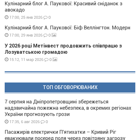
Кулінарний блог А. Паукової: Красивий сніданок з
авокадо
0
17:00, 25 янв 2026
Кулінарний блог А. Паукової: Біф Веллінгтон. Модерн
0
17:00, 29 янв 2026
У 2026 році Метінвест продовжить співпрацю з
Лозуватською громадою
0
15:12, 11 мар 2026
ТОП ОБГОВОРЮВАНИХ
7 серпня на Дніпропетровщині збережеться
надзвичайна пожежна небезпека, в окремих регіонах
України прогнозують грози
0
17:35, 6 авг 2026
Пасажирів електрички П'ятихатки – Кривий Ріг
евакуювали посеред поля через повітряну загрозу