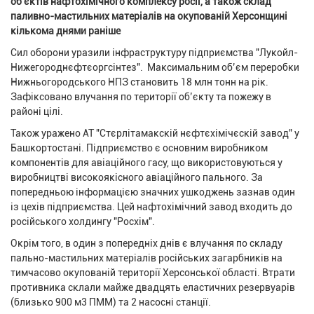
об'єктів нафтохімічного комплексу росії, а також склад
паливно-мастильних матеріалів на окупованій Херсонщині
кількома днями раніше
Сил оборони уразили інфраструктуру підприємства "Лукойл-
Нижегороднєфтєоргсінтез". Максимальним об’єм переробки
Нижньогородського НПЗ становить 18 млн тонн на рік.
Зафіксовано влучання по території об’єкту та пожежу в
районі цілі.
Також уражено АТ "Стєрлітамакскій нєфтєхімічєскій завод" у
Башкортостані. Підприємство є основним виробником
компонентів для авіаційного гасу, що використовуються у
виробництві високоякісного авіаційного пального. За
попередньою інформацією значних ушкоджень зазнав один
із цехів підприємства. Цей нафтохімічний завод входить до
російського холдингу "Росхім".
Окрім того, в один з попередніх днів є влучання по складу
пально-мастильних матеріалів російських загарбників на
тимчасово окупованій території Херсонської області. Втрати
противника склали майже двадцять еластичних резервуарів
(близько 900 м3 ПММ) та 2 насосні станції.