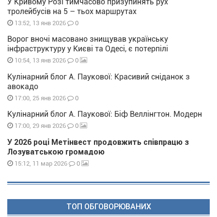
У Кривому Розі тимчасово призупинять рух
тролейбусів на 5 – тьох маршрутах
0
13:52, 13 янв 2026
Ворог вночі масовано знищував українську
інфраструктуру у Києві та Одесі, є потерпілі
0
10:54, 13 янв 2026
Кулінарний блог А. Паукової: Красивий сніданок з
авокадо
0
17:00, 25 янв 2026
Кулінарний блог А. Паукової: Біф Веллінгтон. Модерн
0
17:00, 29 янв 2026
У 2026 році Метінвест продовжить співпрацю з
Лозуватською громадою
0
15:12, 11 мар 2026
ТОП ОБГОВОРЮВАНИХ