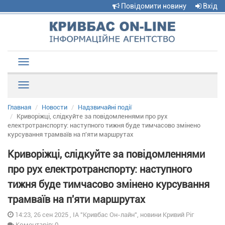
Повідомити новину
Вхід
Toggle
navigation
Рубрики
Главная
Новости
Надзвичайні події
Криворіжці, слідкуйте за повідомленнями про рух
електротранспорту: наступного тижня буде тимчасово змінено
курсування трамваїв на п'яти маршрутах
Криворіжці, слідкуйте за повідомленнями
про рух електротранспорту: наступного
тижня буде тимчасово змінено курсування
трамваїв на п'яти маршрутах
14:23, 26 сен 2025 , ІА "Кривбас Он-лайн", новини Кривий Ріг
Коментарів: 0