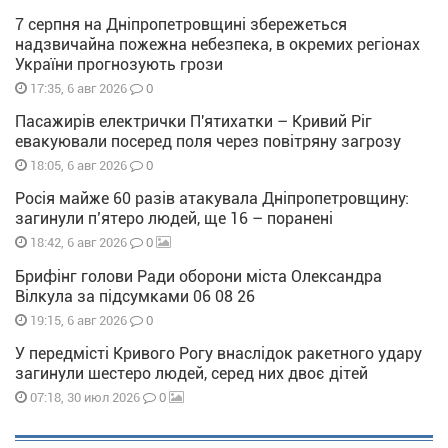
7 серпня на Дніпропетровщині збережеться
надзвичайна пожежна небезпека, в окремих регіонах
України прогнозують грози
0
17:35, 6 авг 2026
Пасажирів електрички П'ятихатки – Кривий Ріг
евакуювали посеред поля через повітряну загрозу
0
18:05, 6 авг 2026
Росія майже 60 разів атакувала Дніпропетровщину:
загинули п’ятеро людей, ще 16 – поранені
0
18:42, 6 авг 2026
Брифінг голови Ради оборони міста Олександра
Вілкула за підсумками 06 08 26
0
19:15, 6 авг 2026
У передмісті Кривого Рогу внаслідок ракетного удару
загинули шестеро людей, серед них двоє дітей
0
07:18, 30 июл 2026