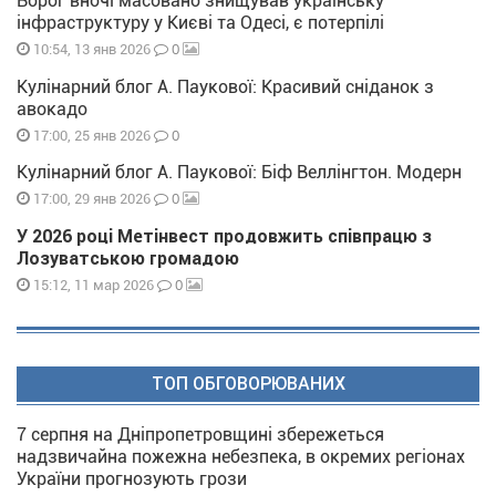
Ворог вночі масовано знищував українську
інфраструктуру у Києві та Одесі, є потерпілі
0
10:54, 13 янв 2026
Кулінарний блог А. Паукової: Красивий сніданок з
авокадо
0
17:00, 25 янв 2026
Кулінарний блог А. Паукової: Біф Веллінгтон. Модерн
0
17:00, 29 янв 2026
У 2026 році Метінвест продовжить співпрацю з
Лозуватською громадою
0
15:12, 11 мар 2026
ТОП ОБГОВОРЮВАНИХ
7 серпня на Дніпропетровщині збережеться
надзвичайна пожежна небезпека, в окремих регіонах
України прогнозують грози