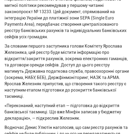
митної політики рекомендував у першому читанні
законопроєкт № 13233. Цей документ, спрямований на
інтеграцію України до платіжної зони SEPA (Single Euro
Payments Area), передбачає створення централізованого
реєстру банківських рахунків та індивідуальних банківських
сейфів усіх громадян.
За словами першого заступника голови Комітету Ярослава
Железняка, цей реєстр буде містити інформацію про
відкриття/закриття рахунків, зокрема електронних гаманців,
та договори оренди сейфів. Доступ до цього реєстру
матимуть Державна податкова служба, правоохоронні органи
(зокрема, НАБУ, БЕБ), Держфінмоніторинг, НАЗК та АРМА.
Ярослав Железняк припустив, що створення такого реєстру є
наступним етапом підготовки до розкриття банківської
таємниці.
«Переконаний, наступний етап — підготовка до відкриття
банківської таємниці. Що вже Мінфін записав у бюджетну
декларацію», — підкреслив Железняк.
Водночас Денис Улютін наголосив, що сам реєстр рахунків та
сейфів не буде публічним, і до нього не передаватимуться