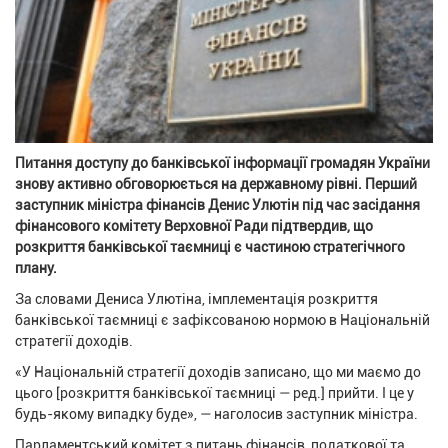
Питання доступу до банківської інформації громадян України
знову активно обговорюється на державному рівні. Перший
заступник міністра фінансів Денис Улютін під час засідання
фінансового комітету Верховної Ради підтвердив, що
розкриття банківської таємниці є частиною стратегічного
плану.
За словами Дениса Улютіна, імплементація розкриття
банківської таємниці є зафіксованою нормою в Національній
стратегії доходів.
«У Національній стратегії доходів записано, що ми маємо до
цього [розкриття банківської таємниці — ред.] прийти. І це у
будь-якому випадку буде», — наголосив заступник міністра.
Парламентський комітет з питань фінансів, податкової та