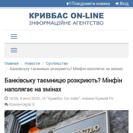
Повідомити новину
Вхід
Toggle
navigation
Рубрики
Главная
Новости
Суспільство
Банківську таємницю розкриють? Мінфін наполягає на змінах
Банківську таємницю розкриють? Мінфін
наполягає на змінах
18:08, 4 июл 2025 , ІА "Кривбас Он-лайн", новини Кривий Ріг
Коментарів: 0