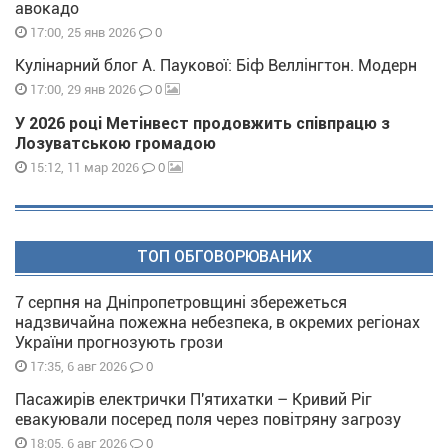
авокадо
0
17:00, 25 янв 2026
Кулінарний блог А. Паукової: Біф Веллінгтон. Модерн
0
17:00, 29 янв 2026
У 2026 році Метінвест продовжить співпрацю з
Лозуватською громадою
0
15:12, 11 мар 2026
ТОП ОБГОВОРЮВАНИХ
7 серпня на Дніпропетровщині збережеться
надзвичайна пожежна небезпека, в окремих регіонах
України прогнозують грози
0
17:35, 6 авг 2026
Пасажирів електрички П'ятихатки – Кривий Ріг
евакуювали посеред поля через повітряну загрозу
0
18:05, 6 авг 2026