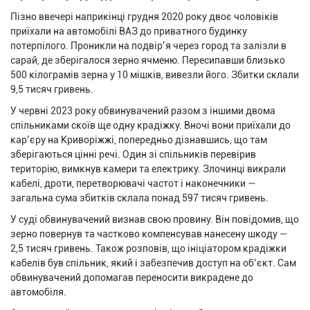
Пізно ввечері наприкінці грудня 2020 року двоє чоловіків
приїхали на автомобілі ВАЗ до приватного будинку
потерпілого. Проникли на подвір’я через город та залізли в
сарай, де зберігалося зерно ячменю. Пересипавши близько
500 кілограмів зерна у 10 мішків, вивезли його. Збитки склали
9,5 тисяч гривень.
У червні 2023 року обвинувачений разом з іншими двома
спільниками скоїв ще одну крадіжку. Вночі вони приїхали до
кар’єру на Криворіжжі, попередньо дізнавшись, що там
зберігаються цінні речі. Один зі спільників перевірив
територію, вимкнув камери та електрику. Злочинці викрали
кабелі, дроти, перетворювачі частот і наконечники —
загальна сума збитків склала понад 597 тисяч гривень.
У суді обвинувачений визнав свою провину. Він повідомив, що
зерно повернув та частково компенсував нанесену шкоду —
2,5 тисяч гривень. Також розповів, що ініціатором крадіжки
кабелів був спільник, який і забезпечив доступ на об’єкт. Сам
обвинувачений допомагав переносити викрадене до
автомобіля.