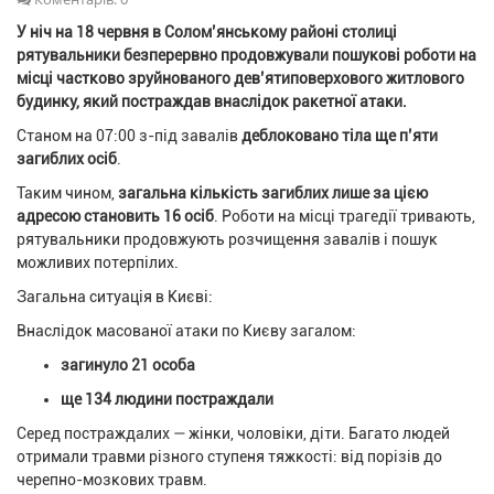
У ніч на 18 червня в Солом’янському районі столиці
рятувальники безперервно продовжували пошукові роботи на
місці частково зруйнованого дев’ятиповерхового житлового
будинку, який постраждав внаслідок ракетної атаки.
Станом на 07:00 з-під завалів
деблоковано тіла ще п’яти
загиблих осіб
.
Таким чином,
загальна кількість загиблих лише за цією
адресою становить 16 осіб
. Роботи на місці трагедії тривають,
рятувальники продовжують розчищення завалів і пошук
можливих потерпілих.
Загальна ситуація в Києві:
Внаслідок масованої атаки по Києву загалом:
загинуло 21 особа
ще 134 людини постраждали
Серед постраждалих — жінки, чоловіки, діти. Багато людей
отримали травми різного ступеня тяжкості: від порізів до
черепно-мозкових травм.