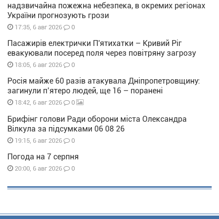
надзвичайна пожежна небезпека, в окремих регіонах
України прогнозують грози
0
17:35, 6 авг 2026
Пасажирів електрички П'ятихатки – Кривий Ріг
евакуювали посеред поля через повітряну загрозу
0
18:05, 6 авг 2026
Росія майже 60 разів атакувала Дніпропетровщину:
загинули п’ятеро людей, ще 16 – поранені
0
18:42, 6 авг 2026
Брифінг голови Ради оборони міста Олександра
Вілкула за підсумками 06 08 26
0
19:15, 6 авг 2026
Погода на 7 серпня
0
20:00, 6 авг 2026