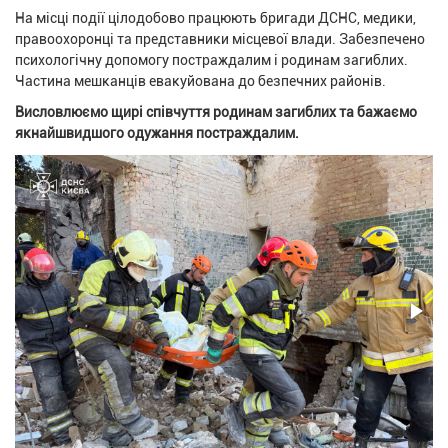
На місці події цілодобово працюють бригади ДСНС, медики,
правоохоронці та представники місцевої влади. Забезпечено
психологічну допомогу постраждалим і родинам загиблих.
Частина мешканців евакуйована до безпечних районів.
Висловлюємо щирі співчуття родинам загиблих та бажаємо
якнайшвидшого одужання постраждалим.