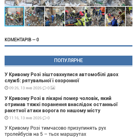
КОМЕНТАРІВ — 0
ПОПУЛЯРНЕ
У Кривому Розі зіштовхнулися автомобілі двох
служб: рятувальної і охоронної
0
09:26, 13 янв 2026
У Кривому Розі в лікарні помер чоловік, який
отримав тяжкі поранення внаслідок останньої
ракетної атаки ворога по нашому місту
0
11:16, 13 янв 2026
У Кривому Розі тимчасово призупинять рух
тролейбусів на 5 – тьох маршрутах