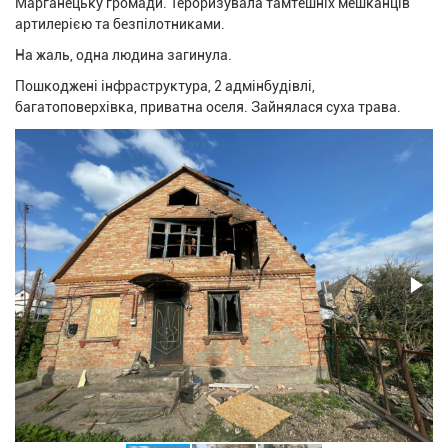
Марганецьку громади. Тероризувала тамтешніх мешканців
артилерією та безпілотниками.
На жаль, одна людина загинула.
Пошкоджені інфраструктура, 2 адмінбудівлі,
багатоповерхівка, приватна оселя. Зайнялася суха трава.