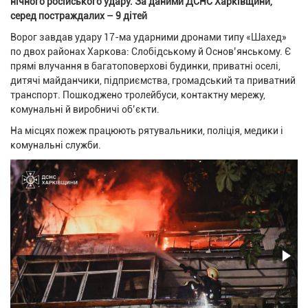
нічного російського удару. За даними ДСНС Харківщини,
серед постраждалих – 9 дітей
Ворог завдав удару 17-ма ударними дронами типу «Шахед»
по двох районах Харкова: Слобідському й Основʼянському. Є
прямі влучання в багатоповерхові будинки, приватні оселі,
дитячі майданчики, підприємства, громадський та приватний
транспорт. Пошкоджено тролейбуси, контактну мережу,
комунальні й виробничі об’єкти.
На місцях пожеж працюють рятувальники, поліція, медики і
комунальні служби.