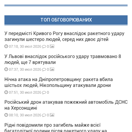
ТОП ОБГОВОРЮВАНИХ
У передмісті Кривого Рогу внаслідок ракетного удару
загинули шестеро людей, серед них двоє дітей
0
07:18, 30 июл 2026
У Львові внаслідок російського удару травмовано 8
людей, ще 7 врятували
0
07:37, 30 июл 2026
Нічна атака на Дніпропетровщину: ракета вбила
шістьох людей, Нікопольщину атакували дрони
0
07:51, 30 июл 2026
Російський дрон атакував пожежний автомобіль ДСНС
на Херсонщині
0
08:10, 30 июл 2026
Рідні повідомили про загибель майже всієї
багатодітної родини після ракетного удару на