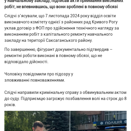
у навчальному закладі, підписав акти приймання виконаних
робіт, не впевнившись, що вони зроблені в повному обсязі
Слідчі з’ясували, що 7 листопада 2024 року відділ освіти
виконавчого комітету однієї з районних рад Кривого Рогу
уклав договір з ФОП про здійснення технічного нагляду за
виконанням робіт з капітального ремонту навчального
закладу на території Саксаганського району.
По завершенню, фігурант документально підтвердив –
ремонтні роботи виконані в повному обсязі, що не
відповідало дійсності.
Чоловіку повідомили про підозру у
зловживанні повноваженнями.
Слідчі направили кримінальну справу з обвинувальним актом
до суду. Підприємцю загрожує позбавлення волі на строк до 8
років.