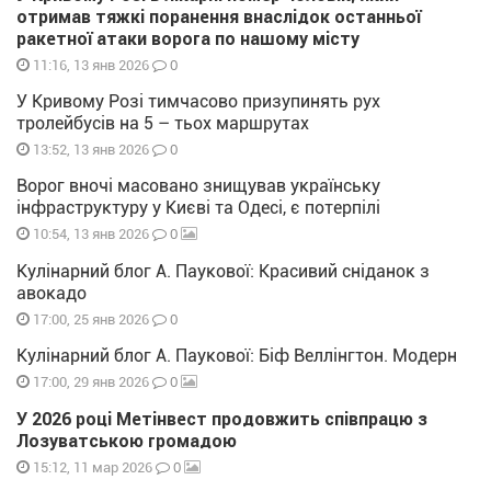
отримав тяжкі поранення внаслідок останньої
ракетної атаки ворога по нашому місту
0
11:16, 13 янв 2026
У Кривому Розі тимчасово призупинять рух
тролейбусів на 5 – тьох маршрутах
0
13:52, 13 янв 2026
Ворог вночі масовано знищував українську
інфраструктуру у Києві та Одесі, є потерпілі
0
10:54, 13 янв 2026
Кулінарний блог А. Паукової: Красивий сніданок з
авокадо
0
17:00, 25 янв 2026
Кулінарний блог А. Паукової: Біф Веллінгтон. Модерн
0
17:00, 29 янв 2026
У 2026 році Метінвест продовжить співпрацю з
Лозуватською громадою
0
15:12, 11 мар 2026