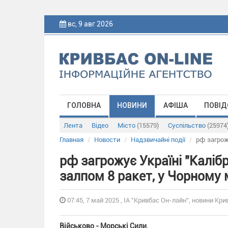
вс, 9 авг 2026
ГОЛОВНА
НОВИНИ
АФІША
ПОВІД
Лента
Відео
Місто
(15579)
Суспільство
(25974
Главная
Новости
Надзвичайні події
рф загрож
рф загрожує Україні "Каліб
залпом 8 ракет, у Чорному м
07:45, 7 май 2025 , ІА "Кривбас Он-лайн", новини Крив
Військово - Морські Сили.