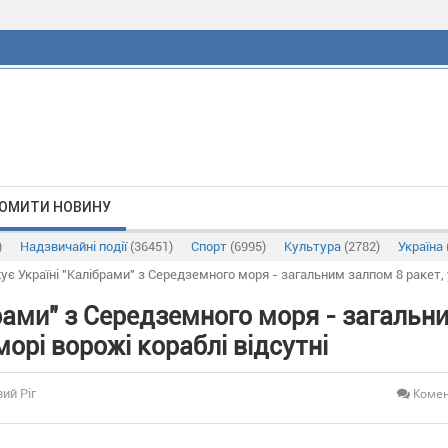
ОМИТИ НОВИНУ
)
Надзвичайні події
(36451)
Спорт
(6995)
Культура
(2782)
Україна
ує Україні "Калібрами" з Середземного моря - загальним залпом 8 ракет, 
рами" з Середземного моря - загальн
орі ворожі кораблі відсутні
Комен
ий Ріг