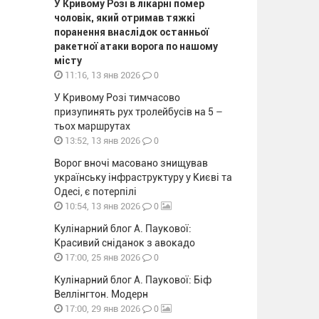
У Кривому Розі в лікарні помер
чоловік, який отримав тяжкі
поранення внаслідок останньої
ракетної атаки ворога по нашому
місту
0
11:16, 13 янв 2026
У Кривому Розі тимчасово
призупинять рух тролейбусів на 5 –
тьох маршрутах
0
13:52, 13 янв 2026
Ворог вночі масовано знищував
українську інфраструктуру у Києві та
Одесі, є потерпілі
0
10:54, 13 янв 2026
Кулінарний блог А. Паукової:
Красивий сніданок з авокадо
0
17:00, 25 янв 2026
Кулінарний блог А. Паукової: Біф
Веллінгтон. Модерн
0
17:00, 29 янв 2026