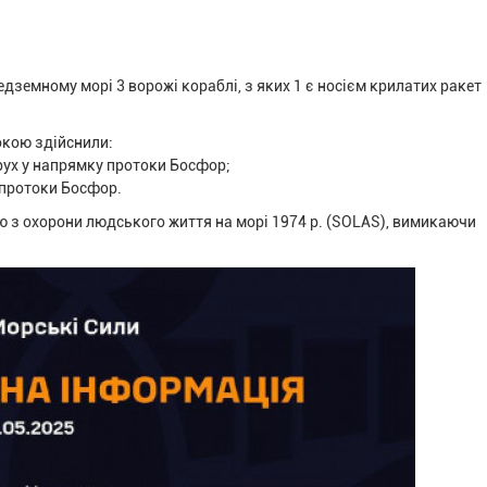
едземному морі 3 ворожі кораблі, з яких 1 є носієм крилатих ракет
окою здійснили:
 рух у напрямку протоки Босфор;
з протоки Босфор.
з охорони людського життя на морі 1974 р. (SOLAS), вимикаючи