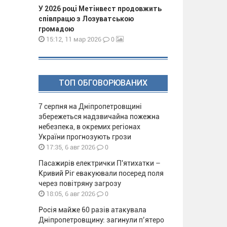
У 2026 році Метінвест продовжить
співпрацю з Лозуватською
громадою
0
15:12, 11 мар 2026
ТОП ОБГОВОРЮВАНИХ
7 серпня на Дніпропетровщині
збережеться надзвичайна пожежна
небезпека, в окремих регіонах
України прогнозують грози
0
17:35, 6 авг 2026
Пасажирів електрички П'ятихатки –
Кривий Ріг евакуювали посеред поля
через повітряну загрозу
0
18:05, 6 авг 2026
Росія майже 60 разів атакувала
Дніпропетровщину: загинули п’ятеро