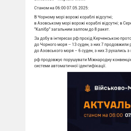
Станом на 06:00 07.05.2025:
В Чорному морі ворожі кораблі відсутні;
в Азовському морі ворожі кораблі відсутні; в Сер
"Калібр" загальним залпом до 8 ракет.
За добу в інтересах рф прохід Керченською прот
до Чорного моря – 13 суден, з них 7 продовжили
до Азовського моря – 6 суден, з них 3 рухались 
рф продовжує порушувати Міжнародну конвенцію 
системи автоматичної ідентифікації.