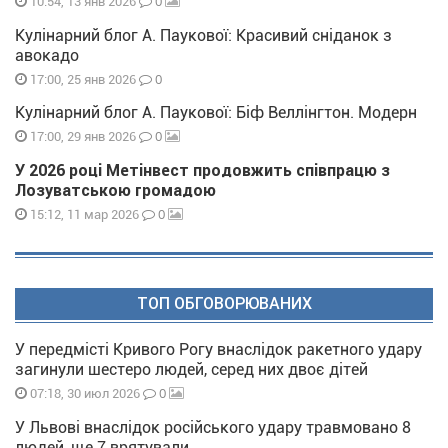
0
10:54, 13 янв 2026
Кулінарний блог А. Паукової: Красивий сніданок з
авокадо
0
17:00, 25 янв 2026
Кулінарний блог А. Паукової: Біф Веллінгтон. Модерн
0
17:00, 29 янв 2026
У 2026 році Метінвест продовжить співпрацю з
Лозуватською громадою
0
15:12, 11 мар 2026
ТОП ОБГОВОРЮВАНИХ
У передмісті Кривого Рогу внаслідок ракетного удару
загинули шестеро людей, серед них двоє дітей
0
07:18, 30 июл 2026
У Львові внаслідок російського удару травмовано 8
людей, ще 7 врятували