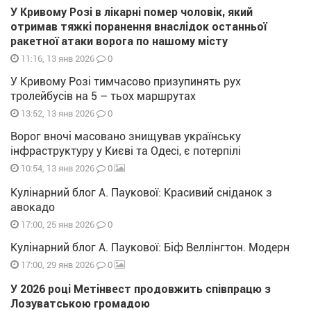
У Кривому Розі в лікарні помер чоловік, який
отримав тяжкі поранення внаслідок останньої
ракетної атаки ворога по нашому місту
0
11:16, 13 янв 2026
У Кривому Розі тимчасово призупинять рух
тролейбусів на 5 – тьох маршрутах
0
13:52, 13 янв 2026
Ворог вночі масовано знищував українську
інфраструктуру у Києві та Одесі, є потерпілі
0
10:54, 13 янв 2026
Кулінарний блог А. Паукової: Красивий сніданок з
авокадо
0
17:00, 25 янв 2026
Кулінарний блог А. Паукової: Біф Веллінгтон. Модерн
0
17:00, 29 янв 2026
У 2026 році Метінвест продовжить співпрацю з
Лозуватською громадою