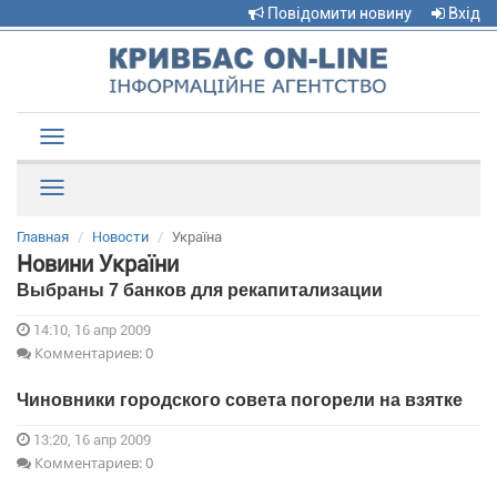
Повідомити новину
Вхід
Toggle
navigation
Рубрики
Главная
Новости
Україна
Новини України
Выбраны 7 банков для рекапитализации
14:10, 16 апр 2009
Комментариев: 0
Чиновники городского совета погорели на взятке
13:20, 16 апр 2009
Комментариев: 0