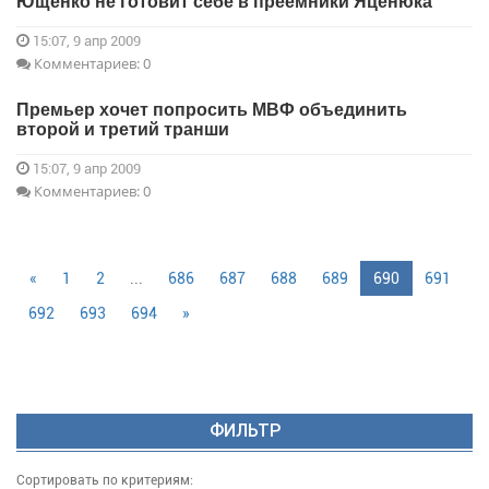
Ющенко не готовит себе в преемники Яценюка
15:07, 9 апр 2009
Комментариев: 0
Премьер хочет попросить МВФ объединить
второй и третий транши
15:07, 9 апр 2009
Комментариев: 0
«
1
2
...
686
687
688
689
690
691
692
693
694
»
ФИЛЬТР
Сортировать по критериям: