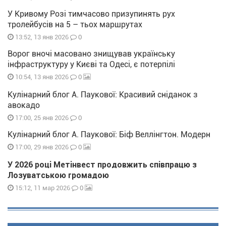
У Кривому Розі тимчасово призупинять рух
тролейбусів на 5 – тьох маршрутах
0
13:52, 13 янв 2026
Ворог вночі масовано знищував українську
інфраструктуру у Києві та Одесі, є потерпілі
0
10:54, 13 янв 2026
Кулінарний блог А. Паукової: Красивий сніданок з
авокадо
0
17:00, 25 янв 2026
Кулінарний блог А. Паукової: Біф Веллінгтон. Модерн
0
17:00, 29 янв 2026
У 2026 році Метінвест продовжить співпрацю з
Лозуватською громадою
0
15:12, 11 мар 2026