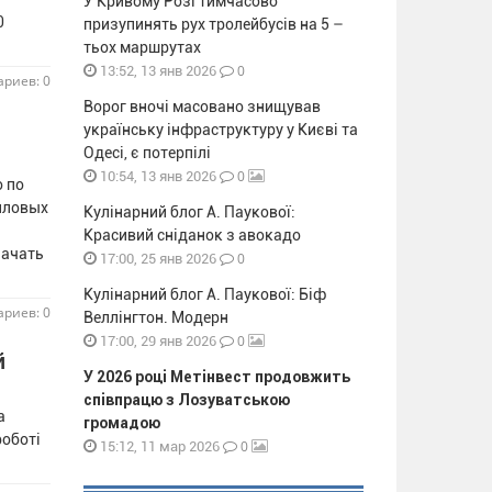
У Кривому Розі тимчасово
0
призупинять рух тролейбусів на 5 –
тьох маршрутах
0
13:52, 13 янв 2026
риев: 0
Ворог вночі масовано знищував
українську інфраструктуру у Києві та
Одесі, є потерпілі
0
10:54, 13 янв 2026
 по
иловых
Кулінарний блог А. Паукової:
Красивий сніданок з авокадо
начать
0
17:00, 25 янв 2026
Кулінарний блог А. Паукової: Біф
риев: 0
Веллінгтон. Модерн
0
17:00, 29 янв 2026
й
У 2026 році Метінвест продовжить
співпрацю з Лозуватською
а
громадою
роботі
0
15:12, 11 мар 2026