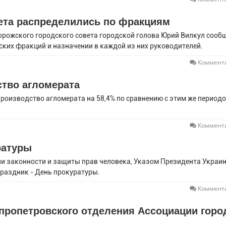
ета распределились по фракциям
орожского городского совета городской голова Юрий Вилкул сооб
ских фракций и назначении в каждой из них руководителей.
Коммента
тво агломерата
роизводство агломерата на 58,4% по сравнению с этим же период
Коммента
ратуры
и законности и защиты прав человека, Указом Президента Украи
праздник - День прокуратуры.
Коммента
пропетровского отделения Ассоциации горо