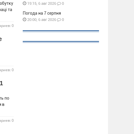
добутку
0
19:15, 6 авг 2026
аці та
Погода на 7 серпня
0
20:00, 6 авг 2026
риев: 0
е
риев: 0
1
ть по
м в
риев: 0