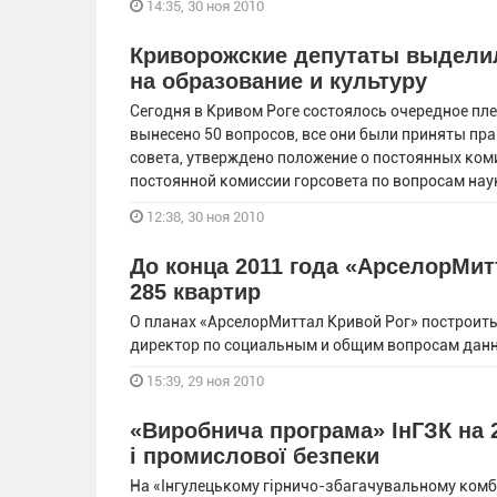
14:35, 30 ноя 2010
Криворожские депутаты выделил
на образование и культуру
Сегодня в Кривом Роге состоялось очередное пл
вынесено 50 вопросов, все они были приняты пра
совета, утверждено положение о постоянных коми
постоянной комиссии горсовета по вопросам наук
12:38, 30 ноя 2010
До конца 2011 года «АрселорМит
285 квартир
О планах «АрселорМиттал Кривой Рог» построить
директор по социальным и общим вопросам данн
15:39, 29 ноя 2010
«Виробнича програма» ІнГЗК на 
і промислової безпеки
На «Інгулецькому гірничо-збагачувальному комб