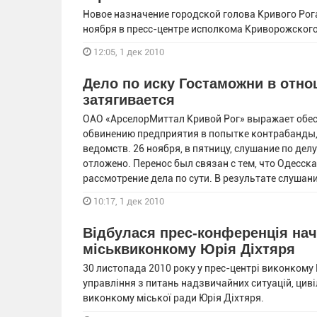
Новое назначение городской голова Кривого Рог
ноября в пресс-центре исполкома Криворожского
12:05, 1 дек 2010
Дело по иску Гостаможни в отн
затягивается
ОАО «АрселорМиттал Кривой Рог» выражает обесп
обвинению предприятия в попытке контрабанды, 
ведомств. 26 ноября, в пятницу, слушание по де
отложено. Перенос был связан с тем, что Одесска
рассмотрение дела по сути. В результате слушани
10:17, 1 дек 2010
Відбулася прес-конференція нач
міськвиконкому Юрія Діхтяря
30 листопада 2010 року у прес-центрі виконкому
управління з питань надзвичайних ситуацій, циві
виконкому міської ради Юрія Діхтяря.