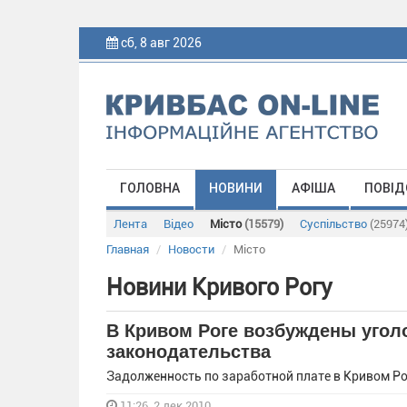
сб, 8 авг 2026
ГОЛОВНА
НОВИНИ
АФІША
ПОВІД
Лента
Відео
Місто
(15579)
Суспільство
(25974
Главная
Новости
Місто
Новини Кривого Рогу
В Кривом Роге возбуждены угол
законодательства
Задолженность по заработной плате в Кривом Рог
11:26, 2 дек 2010