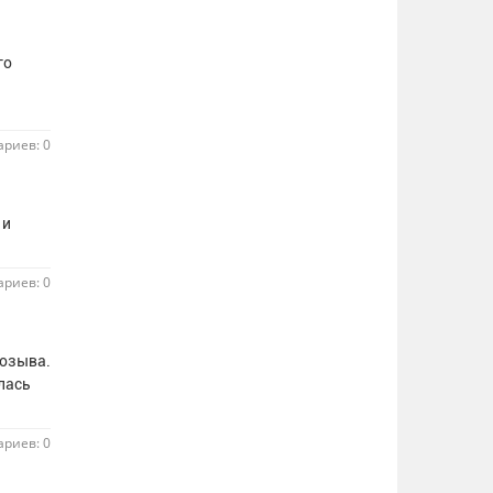
го
я
риев: 0
 и
риев: 0
созыва.
лась
риев: 0