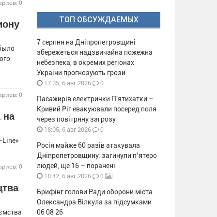
риев: 0
ТОП ОБСУЖДАЕМЫХ
иону
7 серпня на Дніпропетровщині
 было
збережеться надзвичайна пожежна
ого
небезпека, в окремих регіонах
України прогнозують грози
0
17:35, 6 авг 2026
риев: 0
Пасажирів електрички П'ятихатки –
Кривий Ріг евакуювали посеред поля
 на
через повітряну загрозу
0
18:05, 6 авг 2026
-Line»
Росія майже 60 разів атакувала
Дніпропетровщину: загинули п’ятеро
людей, ще 16 – поранені
риев: 0
0
18:42, 6 авг 2026
цтва
Брифінг голови Ради оборони міста
Олександра Вілкула за підсумками
иємства
06 08 26