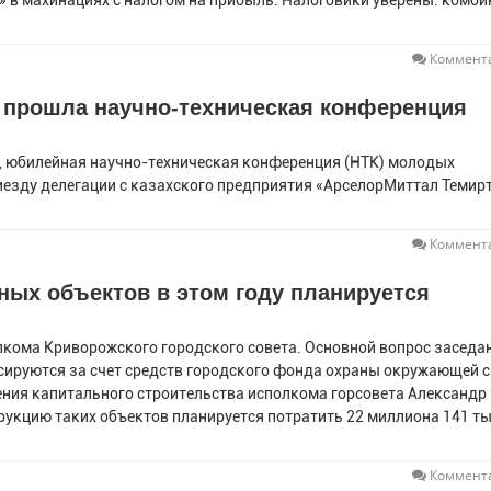
 в махинациях с налогом на прибыль. Налоговики уверены: комби
Коммента
 прошла научно-техническая конференция
я, юбилейная научно-техническая конференция (НТК) молодых
риезду делегации с казахского предприятия «АрселорМиттал Темир
Коммента
ных объектов в этом году планируется
лкома Криворожского городского совета. Основной вопрос заседан
нсируются за счет средств городского фонда охраны окружающей 
ения капитального строительства исполкома горсовета Александр
трукцию таких объектов планируется потратить 22 миллиона 141 т
Коммента