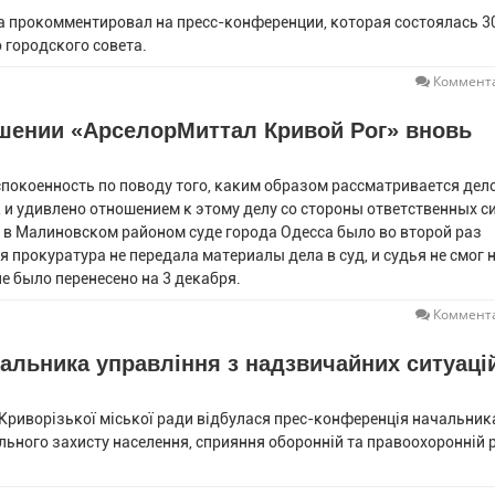
а прокомментировал на пресс-конференции, которая состоялась 3
 городского совета.
Коммента
ошении «АрселорМиттал Кривой Рог» вновь
окоенность по поводу того, каким образом рассматривается дело
и удивлено отношением к этому делу со стороны ответственных с
лу в Малиновском районом суде города Одесса было во второй раз
я прокуратура не передала материалы дела в суд, и судья не смог 
е было перенесено на 3 декабря.
Коммента
альника управління з надзвичайних ситуаці
 Криворізької міської ради відбулася прес-конференція начальник
льного захисту населення, сприяння оборонній та правоохоронній 