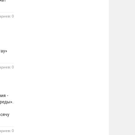
нат
риев: 0
тау»
риев: 0
ия -
среды».
ысячу
риев: 0