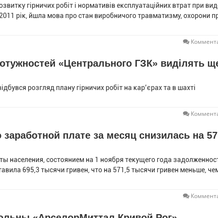
розвитку гірничих робіт і нормативів експлуатаційних втрат при ви
 2011 рік, йшла мова про стан виробничого травматизму, охорони пр
Коммента
отужностей «Центрального ГЗК» виділять щ
дбувся розгляд плану гірничих робіт на кар’єрах та в шахті
Коммента
 заработной плате за месяц снизилась на 57
ы населения, состоянием на 1 ноября текущего года задолженнос
вила 695,3 тысячи гривен, что на 571,5 тысячи гривен меньше, че
Коммента
ольны «АрселорМиттал Кривой Рог»