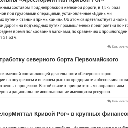
ным составом Приднепровской железной дороги, в 1,5-3 раза
ов под грузовыми операциями, установленные «Едиными
х путей и станций примыкания». Об этом свидетельствует анализ
ой дороги на подъездных путях промышленных предприятий по ит
 среднее время пользования вагонами, по сравнению с прошлогодн
 31,63 ч.
Коммента
тработку северного борта Первомайского
неизменной составляющей деятельности «Северного горно-
ии на внутреннем и внешнем рынках предприятия обеспечиваются
ственных процессов. В этой связи к приоритетным направлениям
еров и рациональное использование имеющихся ресурсов.
Коммента
елорМиттал Кривой Рог» в крупных финанс