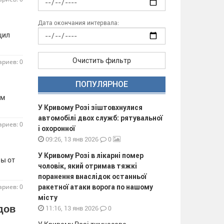
Дата окончания интервала:
щил
Очистить фильтр
риев: 0
ПОПУЛЯРНОЕ
ом
У Кривому Розі зіштовхнулися
автомобілі двох служб: рятувальної
риев: 0
і охоронної
0
09:26, 13 янв 2026
У Кривому Розі в лікарні помер
ны от
чоловік, який отримав тяжкі
поранення внаслідок останньої
риев: 0
ракетної атаки ворога по нашому
місту
дов
0
11:16, 13 янв 2026