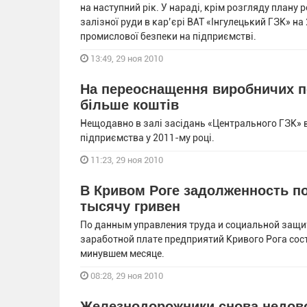
на наступний рік. У нараді, крім розгляду плану 
залізної руди в кар’єрі ВАТ «Інгулецький ГЗК» на
промислової безпеки на підприємстві.
13:49, 29 ноя 2010
На переоснащення виробничих п
більше коштів
Нещодавно в залі засідань «Центрального ГЗК» ві
підприємства у 2011-му році.
11:23, 29 ноя 2010
В Кривом Роге задолженность по
тысячу гривен
По данным управления труда и социальной защит
заработной плате предприятий Кривого Рога соста
минувшем месяце.
08:28, 29 ноя 2010
Железнодорожники снова недов