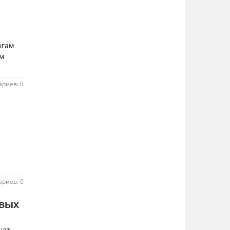
огам
им
риев: 0
риев: 0
овых