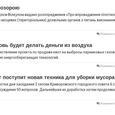
розорою
Юрiєм Вілкулом видано розпорядження «Про впровадження пілотно
 місцевих (територіальних) дозвільних органів з питань виконанн
Коммента
вь будет делать деньги из воздуха
ествление проекта по продаже квот на выбросы парниковых газов
ие энергосберегающих технологий.
Коммента
 поступит новая техника для уборки мусора
естки дня заседания 2 сессии Криворожского городского совета 6 
суждение 50 вопросов. Дальнейшая их доработка затем продолжи
Коммента