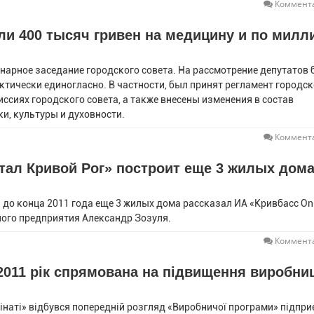
Коммента
и 400 тысяч гривен на медицину и по милл
енарное заседание городского совета. На рассмотрение депутатов
ктически единогласно. В частности, был принят регламент городск
ссиях городского совета, а также внесены изменения в состав
и, культуры и духовности.
Коммента
тал Кривой Рог» построит еще 3 жилых дома
 до конца 2011 года еще 3 жилых дома рассказал ИА «Кривбасс On
ого предприятия Александр Зозуля.
Коммента
2011 рік спрямована на підвищення виробни
інаті» відбувся попередній розгляд «Виробничої програми» підпр