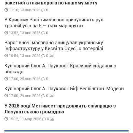
ракетної атаки ворога по нашому місту
0
11:16, 13 янв 2026
У Кривому Розі тимчасово призупинять рух
тролейбусів на 5 – тьох маршрутах
0
13:52, 13 янв 2026
Ворог вночі масовано знищував українську
інфраструктуру у Києві та Одесі, є потерпілі
0
10:54, 13 янв 2026
Кулінарний блог А. Паукової: Красивий сніданок з
авокадо
0
17:00, 25 янв 2026
Кулінарний блог А. Паукової: Біф Веллінгтон. Модерн
0
17:00, 29 янв 2026
У 2026 році Метінвест продовжить співпрацю з
Лозуватською громадою
0
15:12, 11 мар 2026