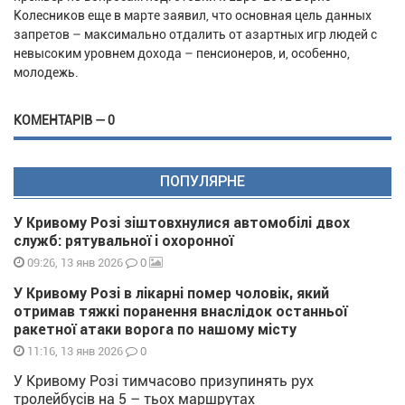
Колесников еще в марте заявил, что основная цель данных
запретов – максимально отдалить от азартных игр людей с
невысоким уровнем дохода – пенсионеров, и, особенно,
молодежь.
КОМЕНТАРІВ — 0
ПОПУЛЯРНЕ
У Кривому Розі зіштовхнулися автомобілі двох
служб: рятувальної і охоронної
0
09:26, 13 янв 2026
У Кривому Розі в лікарні помер чоловік, який
отримав тяжкі поранення внаслідок останньої
ракетної атаки ворога по нашому місту
0
11:16, 13 янв 2026
У Кривому Розі тимчасово призупинять рух
тролейбусів на 5 – тьох маршрутах