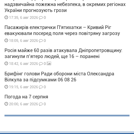
надзвичайна пожежна небезпека, в окремих регіонах
України прогнозують грози
0
17:35, 6 авг 2026
Пасажирів електрички П'ятихатки – Кривий Ріг
евакуювали посеред поля через повітряну загрозу
0
18:05, 6 авг 2026
Росія майже 60 разів атакувала Дніпропетровщину:
загинули п’ятеро людей, ще 16 – поранені
0
18:42, 6 авг 2026
Брифінг голови Ради оборони міста Олександра
Вілкула за підсумками 06 08 26
0
19:15, 6 авг 2026
Погода на 7 серпня
0
20:00, 6 авг 2026