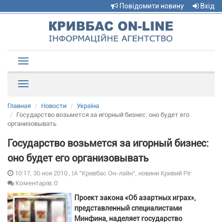
Повідомити новину
Вхід
Toggle
navigation
Рубрики
Главная
Новости
Україна
Государство возьмется за игорный бизнес: оно будет его
организовывать
Государство возьмется за игорный бизнес:
оно будет его организовывать
10:17, 30 ноя 2010 , ІА "Кривбас Он-лайн", новини Кривий Ріг
Коментарів: 0
Проект закона «Об азартных играх»,
представленный специалистами
Минфина, наделяет государство