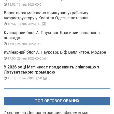
0
13:52, 13 янв 2026
Ворог вночі масовано знищував українську
інфраструктуру у Києві та Одесі, є потерпілі
0
10:54, 13 янв 2026
Кулінарний блог А. Паукової: Красивий сніданок з
авокадо
0
17:00, 25 янв 2026
Кулінарний блог А. Паукової: Біф Веллінгтон. Модерн
0
17:00, 29 янв 2026
У 2026 році Метінвест продовжить співпрацю з
Лозуватською громадою
0
15:12, 11 мар 2026
ТОП ОБГОВОРЮВАНИХ
7 серпня на Дніпропетровщині збережеться