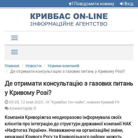
Повідомити новину
Вхід
Toggle
navigation
Рубрики
Главная
Новости
Новини компаній
Де отримати консультацію з газових питань у Кривому Розі?
Де отримати консультацію з газових питань
у Кривому Розі?
09:25, 12 май 2023 , ІА "Кривбас Он-лайн", новини Кривий Ріг
Коментарів: 0
Компанія Криворіжгаз неодноразово інформувала своїх
клієнтів про інтеграцію до структури державної компанії НАК
«Нафтогаз України». Незважаючи на організаційні зміни,
мешканці Кривого Рогу та Криворізького району, можуть