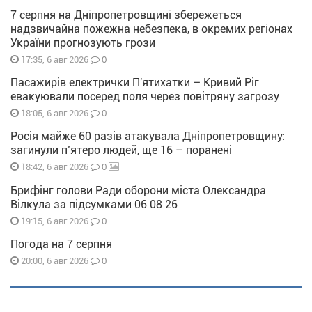
7 серпня на Дніпропетровщині збережеться
надзвичайна пожежна небезпека, в окремих регіонах
України прогнозують грози
0
17:35, 6 авг 2026
Пасажирів електрички П'ятихатки – Кривий Ріг
евакуювали посеред поля через повітряну загрозу
0
18:05, 6 авг 2026
Росія майже 60 разів атакувала Дніпропетровщину:
загинули п’ятеро людей, ще 16 – поранені
0
18:42, 6 авг 2026
Брифінг голови Ради оборони міста Олександра
Вілкула за підсумками 06 08 26
0
19:15, 6 авг 2026
Погода на 7 серпня
0
20:00, 6 авг 2026