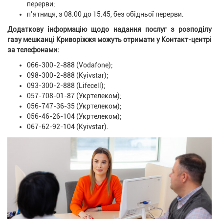
перерви;
п’ятниця, з 08.00 до 15.45, без обідньої перерви.
Додаткову інформацію щодо надання послуг з розподілу
газу мешканці Криворіжжя можуть отримати у Контакт-центрі
за телефонами:
066-300-2-888 (Vodafone);
098-300-2-888 (Kyivstar);
093-300-2-888 (Lifecell);
057-708-01-87 (Укртелеком);
056-747-36-35 (Укртелеком);
056-46-26-104 (Укртелеком);
067-62-92-104 (Kyivstar).