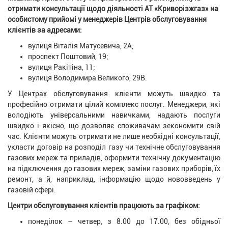
отримати консультації щодо діяльності АТ «Криворізжгаз» на
особистому прийомі у менеджерів Центрів обслуговування
клієнтів за адресами:
вулиця Віталія Матусевича, 2А;
проспект Поштовий, 19;
вулиця Ракітіна, 11;
вулиця Володимира Великого, 29В.
У Центрах обслуговування клієнти можуть швидко та
професійно отримати цілий комплекс послуг. Менеджери, які
володіють універсальними навичками, надають послуги
швидко і якісно, що дозволяє споживачам зекономити свій
час. Клієнти можуть отримати не лише необхідні консультації,
укласти договір на розподіл газу чи технічне обслуговування
газових мереж та приладів, оформити технічну документацію
на підключення до газових мереж, заміни газових приборів, їх
ремонт, а й, наприклад, інформацію щодо нововведень у
газовій сфері.
Центри обслуговування клієнтів працюють за графіком:
понеділок – четвер, з 8.00 до 17.00, без обідньої