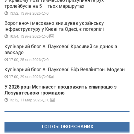
У Кривому Розі тимчасово призупинять рух
тролейбусів на 5 – тьох маршрутах
0
13:52, 13 янв 2026
Ворог вночі масовано знищував українську
інфраструктуру у Києві та Одесі, є потерпілі
0
10:54, 13 янв 2026
Кулінарний блог А. Паукової: Красивий сніданок з
авокадо
0
17:00, 25 янв 2026
Кулінарний блог А. Паукової: Біф Веллінгтон. Модерн
0
17:00, 29 янв 2026
У 2026 році Метінвест продовжить співпрацю з
Лозуватською громадою
0
15:12, 11 мар 2026
ТОП ОБГОВОРЮВАНИХ