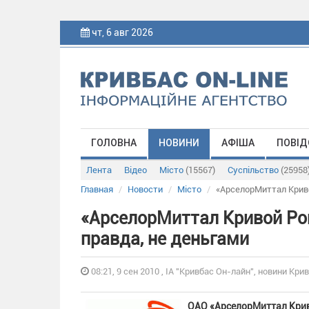
чт, 6 авг 2026
ГОЛОВНА
НОВИНИ
АФІША
ПОВІД
Лента
Відео
Місто
(15567)
Суспільство
(25958
Главная
Новости
Місто
«АрселорМиттал Криво
«АрселорМиттал Кривой Рог
правда, не деньгами
08:21, 9 сен 2010 , ІА "Кривбас Он-лайн", новини Крив
ОАО «АрселорМиттал Крив