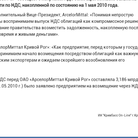
 по НДС, накопленной по состоянию на 1 мая 2010 года.
лнительный Вице-Президент, ArcelorMittal: «Понимая непростую
 мы воспринимаем выпуск НДС облигаций как компромиссное решен
ание правительства возместить задолженность, накопленную посл
овремя и живыми деньгами».
лорМиттал Кривой Рог»: «Как предприятие, перед которым у госу
принимаем начало возмещения посредством облигаций как важную
ким экспортерам и ожидаем скорейшего возобновления его
ДС перед ОАО «АрселорМиттал Кривой Рог» составляла 3,186 млрд.
1.05.2010 г.) было заявлено предприятием на возмещение через Н
ИА "Кривбасс On-Line" г.К