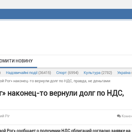
ОМИТИ НОВИНУ
)
Надзвичайні події
(36415)
Спорт
(6994)
Культура
(2782)
Україна
й Рог» наконец-то вернули долг по НДС, правда, не деньгами
» наконец-то вернули долг по НДС,
Комен
ий Ріг
ой Рог» сообщает о получении НДС облигаций согласно заявке на