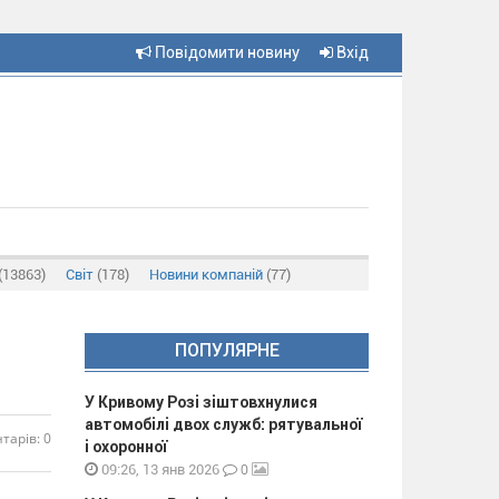
Повідомити новину
Вхід
(13863)
Світ
(178)
Новини компаній
(77)
ПОПУЛЯРНЕ
У Кривому Розі зіштовхнулися
автомобілі двох служб: рятувальної
тарів: 0
і охоронної
0
09:26, 13 янв 2026