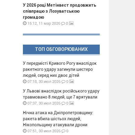
У 2026 році Метінвест продовжить
співпрацю з Лозуватською
громадою
0
15:12, 11 мар 2026
ТОП ОБГОВОРЮВАНИХ
У передмісті Кривого Рогу внаслідок
ракетного удару загинули шестеро
людей, серед них двоє дітей
0
07:18, 30 июл 2026
У Львові внаслідок російського удару
травмовано 8 людей, ще 7 врятували
0
07:37, 30 июл 2026
Нічна атака на Дніпропетровщину:
ракета вбила шістьох людей,
Нікопольщину атакували дрони
0
07:51, 30 июл 2026