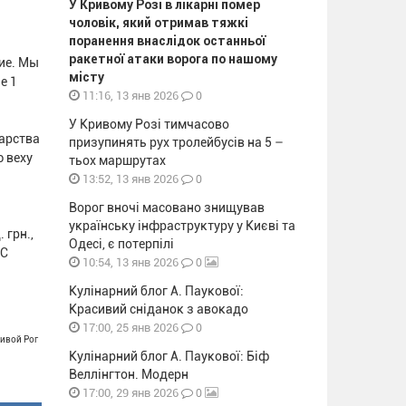
У Кривому Розі в лікарні помер
чоловік, який отримав тяжкі
поранення внаслідок останньої
ракетної атаки ворога по нашому
ие. Мы
місту
е 1
0
11:16, 13 янв 2026
У Кривому Розі тимчасово
дарства
призупинять рух тролейбусів на 5 –
 веху
тьох маршрутах
0
13:52, 13 янв 2026
Ворог вночі масовано знищував
українську інфраструктуру у Києві та
 грн.,
Одесі, є потерпілі
ДС
0
10:54, 13 янв 2026
Кулінарний блог А. Паукової:
Красивий сніданок з авокадо
0
17:00, 25 янв 2026
ривой Рог
Кулінарний блог А. Паукової: Біф
Веллінгтон. Модерн
0
17:00, 29 янв 2026