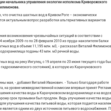
ции начальника управления экологии исполкома Криворожского
Филимонова.
о, что очистка шахтных вод в Кривом Роге – экономически
ается актуальным вопрос разработки альтернативных вариантов
ения возникновения чрезвычайных ситуаций в соответствии с
 ноября 2009-го по 28 февраля 2010 из пруда-накопителя балки
ных вод в объеме 11,195 млн. м3, - рассказал Виталий Филимонов
водохранилища поданы 43 млн. м3 речной воды.
ых вод на реку Ингулец, с 19 апреля по 20 июня текущего года бы
 гидрохимического состояния), в которую из Карачуновского
ны мая, - добавил Виталий Иванович. - Только благодаря работе
ета, на уровне межведомственной комиссии впервые принят Реглам
учшения качества воды в Карачуновском водохранилище и на водо
орому срок промывки был продлен. Ведь улучшение качества воды
и для улучшения качества питьевой воды, которая подается населе
 является одним из двух источников питьевого водоснабжения. 