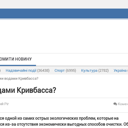
ОМИТИ НОВИНУ
)
Надзвичайні події
(36438)
Спорт
(6995)
Культура
(2782)
Україна
ми водами Кривбасса?
дами Кривбасса?
Комен
ий Ріг
ся одной из самих острых экологических проблем, которые на
ся из-за отсутствия экономически выгодных способов очистки. О