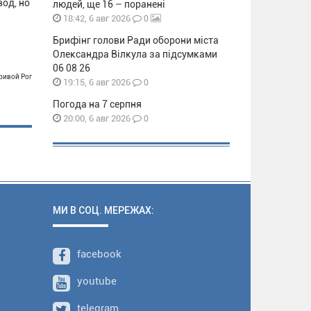
од, но
людей, ще 16 – поранені
0
18:42, 6 авг 2026
Брифінг голови Ради оборони міста
Олександра Вілкула за підсумками
06 08 26
Кривой Рог
0
19:15, 6 авг 2026
Погода на 7 серпня
0
20:00, 6 авг 2026
МИ В СОЦ. МЕРЕЖАХ:
facebook
youtube
telegram