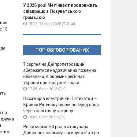
У 2026 році Метінвест продовжить
співпрацю з Лозуватською
громадою
ения
0
15:12, 11 мар 2026
с 18
для
ТОП ОБГОВОРЮВАНИХ
7 серпня на Дніпропетровщині
збережеться надзвичайна пожежна
небезпека, в окремих регіонах
України прогнозують грози
0
17:35, 6 авг 2026
ать
Пасажирів електрички П'ятихатки –
Кривий Ріг евакуювали посеред поля
через повітряну загрозу
ы по
0
18:05, 6 авг 2026
я фауна
м
Росія майже 60 разів атакувала
истим
Дніпропетровщину: загинули п’ятеро