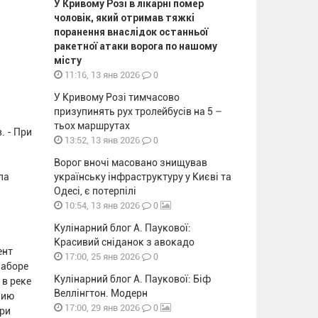
У Кривому Розі в лікарні помер
чоловік, який отримав тяжкі
поранення внаслідок останньої
ракетної атаки ворога по нашому
місту
0
11:16, 13 янв 2026
У Кривому Розі тимчасово
призупинять рух тролейбусів на 5 –
тьох маршрутах
. - При
0
13:52, 13 янв 2026
Ворог вночі масовано знищував
ла
українську інфраструктуру у Києві та
Одесі, є потерпілі
0
10:54, 13 янв 2026
Кулінарний блог А. Паукової:
Красивий сніданок з авокадо
ент
0
17:00, 25 янв 2026
заборе
Кулінарний блог А. Паукової: Біф
 в реке
Веллінгтон. Модерн
нию
0
17:00, 29 янв 2026
При