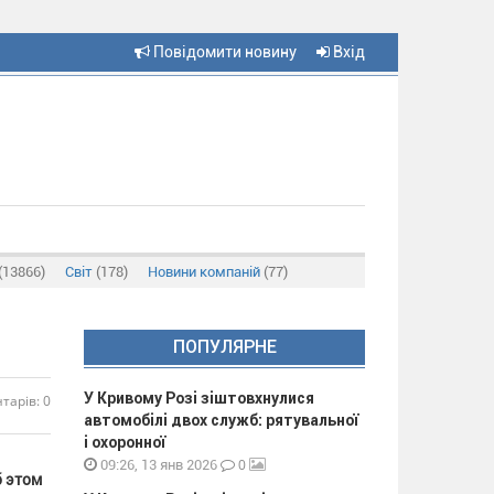
Повідомити новину
Вхід
(13866)
Світ
(178)
Новини компаній
(77)
ПОПУЛЯРНЕ
У Кривому Розі зіштовхнулися
тарів: 0
автомобілі двох служб: рятувальної
і охоронної
0
09:26, 13 янв 2026
б этом