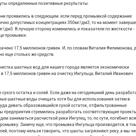
нуты определенные позитивные результаты.
 они проявились в следующем: если перед промывкой содержание
нично допустимых концентрациях 350мг/дм3, то на момент заверш
мг/дм3. В лучшую сторону изменились и показатели по жесткости - 
нце промывки.
ачено 17,5 миллионов гривен. И, по словам Виталия Филимонова, 
о еще столько же средств.
чистка шахтных вод для нашего города является экономически
в 17,5 миллионов гривен на очистку Ингульца, Виталий Иванович
сухого остатка и солей. Если даже на сегодняшний день разработ
ные шахтные воды очищать хотя бы для использования затем в
 куда девать образовавшийся сухой остаток, отфильтрованные
бы предприятия стремились разработать соответствующие проект
удем заниматься расчисткой реки Ингулец, то, по сути, погибнет вс
промывку. Замечу еще, что промывка Ингульца производится, в то
елей, поэтому нельзя говорить, что шахты загрязняют реку, а мы ч