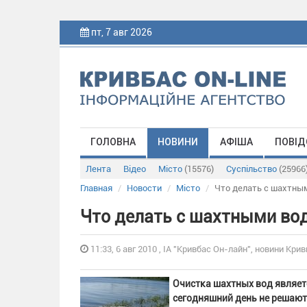
пт, 7 авг 2026
ГОЛОВНА
НОВИНИ
АФІША
ПОВІД
Лента
Відео
Місто
(15576)
Суспільство
(25966
Главная
Новости
Місто
Что делать с шахтны
Что делать с шахтными во
11:33, 6 авг 2010 , ІА "Кривбас Он-лайн", новини Крив
Очистка шахтных вод являет
сегодняшний день не решают