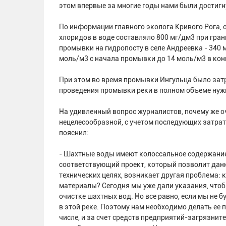
этом впервые за многие годы нами были достиг
По информации главного эколога Кривого Рога,
хлоридов в воде составляло 800 мг/дм3 при гра
промывки на гидропосту в селе Андреевка - 340 
моль/м3 с начала промывки до 14 моль/м3 в ко
При этом во время промывки Ингульца было затр
проведения промывки реки в полном объеме нужн
На удивленный вопрос журналистов, почему же о
нецелесообразной, с учетом последующих затрат 
пояснил:
- Шахтные воды имеют колоссальное содержание 
соответствующий проект, который позволит дан
технических целях, возникает другая проблема:
материалы? Сегодня мы уже дали указания, что
очистке шахтных вод. Но все равно, если мы не б
в этой реке. Поэтому нам необходимо делать ее 
числе, и за счет средств предприятий-загрязнит