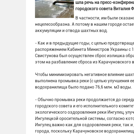
шла речь на пресс-конферен
городского совета Виталия 
В частности, им были сказан
нецелесообразна. А потому в нашем городе ост
аккумуляции и отвода шахтных вод.
- Как и в предыдущие годы, с целью предотвращ
распоряжением Кабинета Министров Украины с 14
Свистунова был осуществлен сброс излишка обрат
этом на разбавление сброса из Карачуновского 
Чтобы минимизировать негативное влияние шахтн
выполнена промывка реки (с целью улучшения ее
водохранилища было подано 76,6 млн. м3 воды.
- Обычно промывка реки продолжается до середи
городского совета и его исполнительного комит
экологического оздоровления реки Ингулец, ул
Ингулецкой оросительной системы, согласно кот
Ингулец важно как для оздоровления реки, так 
города, поскольку Карачуновское водохранилище