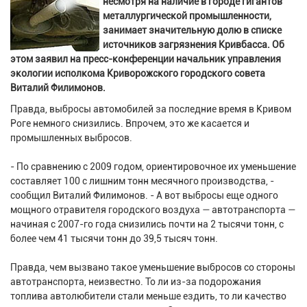
несмотря на наличие в городе гигантов
металлургической промышленности,
занимает значительную долю в списке
источников загрязнения Кривбасса. Об
этом заявил на пресс-конференции начальник управления
экологии исполкома Криворожского городского совета
Виталий Филимонов.
Правда, выбросы автомобилей за последние время в Кривом
Роге немного снизились. Впрочем, это же касается и
промышленных выбросов.
- По сравнению с 2009 годом, ориентировочное их уменьшение
составляет 100 с лишним тонн месячного производства, -
сообщил Виталий Филимонов. - А вот выбросы еще одного
мощного отравителя городского воздуха — автотранспорта —
начиная с 2007-го года снизились почти на 2 тысячи тонн, с
более чем 41 тысячи тонн до 39,5 тысяч тонн.
Правда, чем вызвано такое уменьшение выбросов со стороны
автотранспорта, неизвестно. То ли из-за подорожания
топлива автолюбители стали меньше ездить, то ли качество