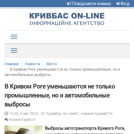
Повідомити новину
Вхід
Toggle
navigation
Рубрики
Главная
Новости
Місто
В Кривом Роге уменьшаются не только промышленные, но и
автомобильные выбросы
В Кривом Роге уменьшаются не только
промышленные, но и автомобильные
выбросы
10:20, 6 авг 2010 , ІА "Кривбас Он-лайн", новини Кривий Ріг
Коментарів: 0
Выбросы автотранспорта Кривого Рога,