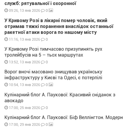
служб: рятувальної і охоронної
0
09:26, 13 янв 2026
У Кривому Розі в лікарні помер чоловік, який
отримав тяжкі поранення внаслідок останньої
ракетної атаки ворога по нашому місту
0
11:16, 13 янв 2026
У Кривому Розі тимчасово призупинять рух
тролейбусів на 5 – тьох маршрутах
0
13:52, 13 янв 2026
Ворог вночі масовано знищував українську
інфраструктуру у Києві та Одесі, є потерпілі
0
10:54, 13 янв 2026
Кулінарний блог А. Паукової: Красивий сніданок з
авокадо
0
17:00, 25 янв 2026
Кулінарний блог А. Паукової: Біф Веллінгтон. Модерн
0
17:00, 29 янв 2026