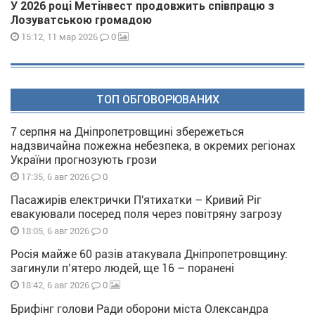
У 2026 році Метінвест продовжить співпрацю з
Лозуватською громадою
0
15:12, 11 мар 2026
ТОП ОБГОВОРЮВАНИХ
7 серпня на Дніпропетровщині збережеться
надзвичайна пожежна небезпека, в окремих регіонах
України прогнозують грози
0
17:35, 6 авг 2026
Пасажирів електрички П'ятихатки – Кривий Ріг
евакуювали посеред поля через повітряну загрозу
0
18:05, 6 авг 2026
Росія майже 60 разів атакувала Дніпропетровщину:
загинули п’ятеро людей, ще 16 – поранені
0
18:42, 6 авг 2026
Брифінг голови Ради оборони міста Олександра