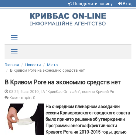
Повідомити новину
Вхід
Toggle
navigation
Рубрики
Главная
Новости
Місто
В Кривом Роге на экономию средств нет
В Кривом Роге на экономию средств нет
08:25, 5 авг 2010 , ІА "Кривбас Он-лайн", новини Кривий Ріг
Коментарів: 0
На очередном пленарном заседании
сессии Криворожского городского совета
было принято решение об утверждении
Программы энергоэффективности
Кривого Рога на 2010-2015 годы, целью