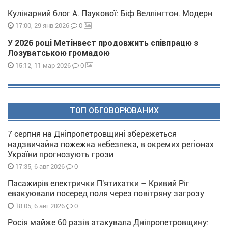
Кулінарний блог А. Паукової: Біф Веллінгтон. Модерн
0
17:00, 29 янв 2026
У 2026 році Метінвест продовжить співпрацю з
Лозуватською громадою
0
15:12, 11 мар 2026
ТОП ОБГОВОРЮВАНИХ
7 серпня на Дніпропетровщині збережеться
надзвичайна пожежна небезпека, в окремих регіонах
України прогнозують грози
0
17:35, 6 авг 2026
Пасажирів електрички П'ятихатки – Кривий Ріг
евакуювали посеред поля через повітряну загрозу
0
18:05, 6 авг 2026
Росія майже 60 разів атакувала Дніпропетровщину: