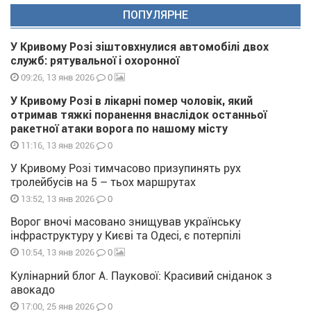
ПОПУЛЯРНЕ
У Кривому Розі зіштовхнулися автомобілі двох
служб: рятувальної і охоронної
0
09:26, 13 янв 2026
У Кривому Розі в лікарні помер чоловік, який
отримав тяжкі поранення внаслідок останньої
ракетної атаки ворога по нашому місту
0
11:16, 13 янв 2026
У Кривому Розі тимчасово призупинять рух
тролейбусів на 5 – тьох маршрутах
0
13:52, 13 янв 2026
Ворог вночі масовано знищував українську
інфраструктуру у Києві та Одесі, є потерпілі
0
10:54, 13 янв 2026
Кулінарний блог А. Паукової: Красивий сніданок з
авокадо
0
17:00, 25 янв 2026