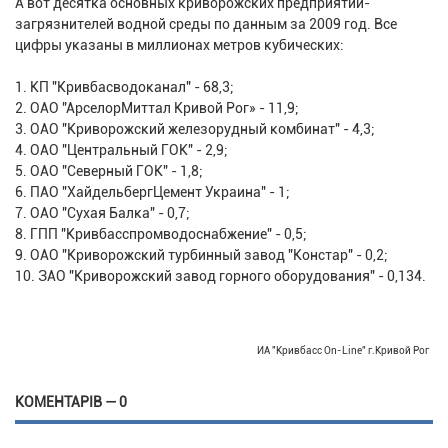
А вот десятка основных криворожских предприятий-
загрязнителей водной среды по данным за 2009 год. Все
цифры указаны в миллионах метров кубических:
1. КП "Кривбасводоканал" - 68,3;
2. ОАО "АрселорМиттал Кривой Рог» - 11,9;
3. ОАО "Криворожский железорудный комбинат" - 4,3;
4. ОАО "Центральный ГОК" - 2,9;
5. ОАО "Северный ГОК" - 1,8;
6. ПАО "ХайдельбергЦемент Украина" - 1;
7. ОАО "Сухая Балка" - 0,7;
8. ГПП "Кривбасспромводоснабжение" - 0,5;
9. ОАО "Криворожский турбинный завод "Констар" - 0,2;
10. ЗАО "Криворожский завод горного оборудования" - 0,134.
ИА "Кривбасс On-Line" г.Кривой Рог
КОМЕНТАРІВ — 0