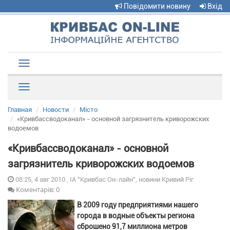
Повідомити новину
Вхід
Toggle
navigation
Рубрики
Главная
Новости
Місто
«Кривбассводоканал» - основной загрязнитель криворожских
водоемов
«Кривбассводоканал» - основной
загрязнитель криворожских водоемов
08:25, 4 авг 2010 , ІА "Кривбас Он-лайн", новини Кривий Ріг
Коментарів: 0
В 2009 году предприятиями нашего
города в водные объекты региона
сброшено 91,7 миллиона метров