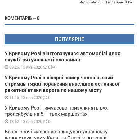
ИА "Кривбасс On-Line" г.Кривой Рог
КОМЕНТАРІВ — 0
ПОПУЛЯРНЕ
У Кривому Розі зіштовхнулися автомобілі двох
служб: рятувальної і охоронної
0
09:26, 13 янв 2026
У Кривому Розі в лікарні помер чоловік, який
отримав тяжкі поранення внаслідок останньої
ракетної атаки ворога по нашому місту
0
11:16, 13 янв 2026
У Кривому Розі тимчасово призупинять рух
тролейбусів на 5 – тьох маршрутах
0
13:52, 13 янв 2026
Ворог вночі масовано знищував українську
інфраструктуру у Києві та Одесі, є потерпілі