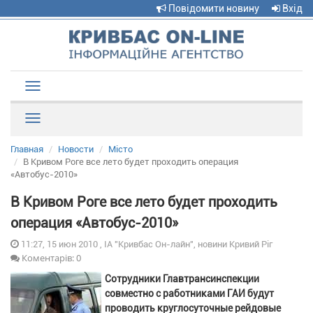
Повідомити новину
Вхід
Toggle
navigation
Рубрики
Главная
Новости
Місто
В Кривом Роге все лето будет проходить операция
«Автобус-2010»
В Кривом Роге все лето будет проходить
операция «Автобус-2010»
11:27, 15 июн 2010 , ІА "Кривбас Он-лайн", новини Кривий Ріг
Коментарів: 0
Сотрудники Главтрансинспекции
совместно с работниками ГАИ будут
проводить круглосуточные рейдовые