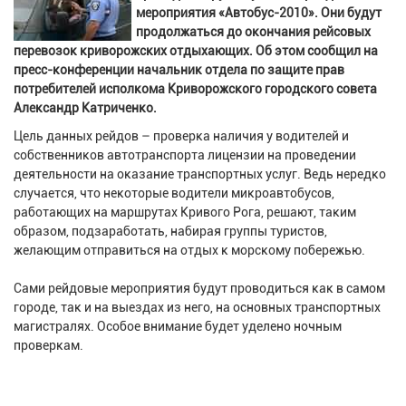
мероприятия «Автобус-2010». Они будут
продолжаться до окончания рейсовых
перевозок криворожских отдыхающих. Об этом сообщил на
пресс-конференции начальник отдела по защите прав
потребителей исполкома Криворожского городского совета
Александр Катриченко.
Цель данных рейдов – проверка наличия у водителей и
собственников автотранспорта лицензии на проведении
деятельности на оказание транспортных услуг. Ведь нередко
случается, что некоторые водители микроавтобусов,
работающих на маршрутах Кривого Рога, решают, таким
образом, подзаработать, набирая группы туристов,
желающим отправиться на отдых к морскому побережью.
Сами рейдовые мероприятия будут проводиться как в самом
городе, так и на выездах из него, на основных транспортных
магистралях. Особое внимание будет уделено ночным
проверкам.