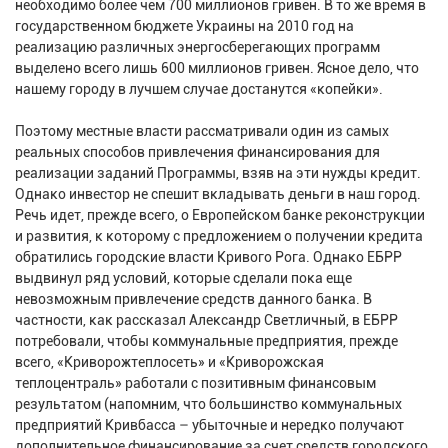
необходимо более чем 700 миллионов гривен. В то же время в
государственном бюджете Украины на 2010 год на
реализацию различных энергосберегающих программ
выделено всего лишь 600 миллионов гривен. Ясное дело, что
нашему городу в лучшем случае достанутся «копейки».
Поэтому местные власти рассматривали один из самых
реальных способов привлечения финансирования для
реализации заданий Программы, взяв на эти нужды кредит.
Однако инвестор не спешит вкладывать деньги в наш город.
Речь идет, прежде всего, о Европейском банке реконструкции
и развития, к которому с предложением о получении кредита
обратились городские власти Кривого Рога. Однако ЕБРР
выдвинул ряд условий, которые сделали пока еще
невозможным привлечение средств данного банка. В
частности, как рассказал Александр Светличный, в ЕБРР
потребовали, чтобы коммунальные предприятия, прежде
всего, «Криворожтеплосеть» и «Криворожская
теплоцентраль» работали с позитивным финансовым
результатом (напомним, что большинство коммунальных
предприятий Кривбасса – убыточные и нередко получают
дополнительное финансирование за счет средств городского