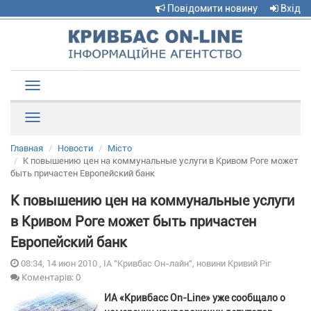
Повідомити новину
Вхід
Toggle
navigation
Рубрики
Главная
Новости
Місто
К повышению цен на коммунальные услуги в Кривом Роге может
быть причастен Европейский банк
К повышению цен на коммунальные услуги
в Кривом Роге может быть причастен
Европейский банк
08:34, 14 июн 2010 , ІА "Кривбас Он-лайн", новини Кривий Ріг
Коментарів: 0
ИА «Кривбасс On-Line» уже сообщало о