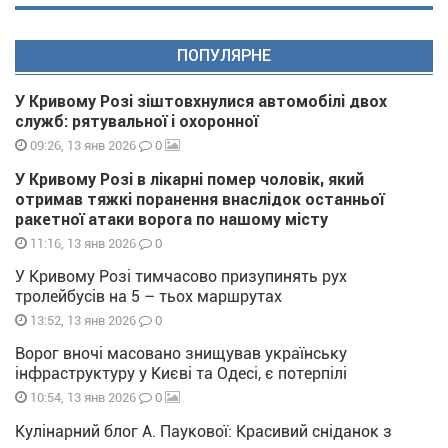
ПОПУЛЯРНЕ
У Кривому Розі зіштовхнулися автомобілі двох
служб: рятувальної і охоронної
0
09:26, 13 янв 2026
У Кривому Розі в лікарні помер чоловік, який
отримав тяжкі поранення внаслідок останньої
ракетної атаки ворога по нашому місту
0
11:16, 13 янв 2026
У Кривому Розі тимчасово призупинять рух
тролейбусів на 5 – тьох маршрутах
0
13:52, 13 янв 2026
Ворог вночі масовано знищував українську
інфраструктуру у Києві та Одесі, є потерпілі
0
10:54, 13 янв 2026
Кулінарний блог А. Паукової: Красивий сніданок з