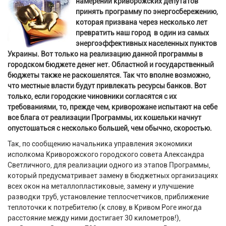
намерении криворожских депутатов
принять программу по энергосбережению,
которая призвана через несколько лет
превратить наш город в один из самых
энергоэффективных населенных пунктов
Украины. Вот только на реализацию данной программы в
городском бюджете денег нет. Областной и государственный
бюджеты также не раскошелятся. Так что вполне возможно,
что местные власти будут привлекать ресурсы банков. Вот
только, если городские чиновники согласятся с их
требованиями, то, прежде чем, криворожане испытают на себе
все блага от реализации Программы, их кошельки начнут
опустошаться с несколько большей, чем обычно, скоростью.
Так, по сообщению начальника управления экономики
исполкома Криворожского городского совета Александра
Светличного, для реализации одного из этапов Программы,
который предусматривает замену в бюджетных организациях
всех окон на металлопластиковые, замену и улучшение
разводки труб, установление теплосчетчиков, приближение
теплоточки к потребителю (к слову, в Кривом Роге иногда
расстояние между ними достигает 30 километров!),