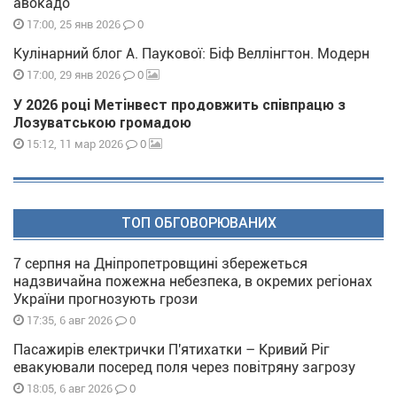
авокадо
0
17:00, 25 янв 2026
Кулінарний блог А. Паукової: Біф Веллінгтон. Модерн
0
17:00, 29 янв 2026
У 2026 році Метінвест продовжить співпрацю з
Лозуватською громадою
0
15:12, 11 мар 2026
ТОП ОБГОВОРЮВАНИХ
7 серпня на Дніпропетровщині збережеться
надзвичайна пожежна небезпека, в окремих регіонах
України прогнозують грози
0
17:35, 6 авг 2026
Пасажирів електрички П'ятихатки – Кривий Ріг
евакуювали посеред поля через повітряну загрозу
0
18:05, 6 авг 2026