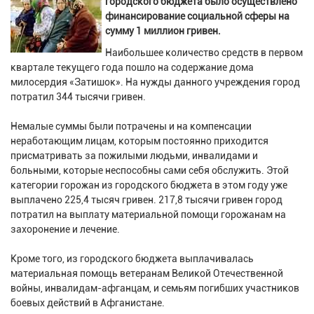
городского бюджета было осуществлено
финансирование социальной сферы на
сумму 1 миллион гривен.
Наибольшее количество средств в первом
квартале текущего года пошло на содержание дома
милосердия «Затишок». На нужды данного учреждения город
потратил 344 тысячи гривен.
Немалые суммы были потрачены и на компенсации
неработающим лицам, которым постоянно приходится
присматривать за пожилыми людьми, инвалидами и
больными, которые неспособны сами себя обслужить. Этой
категории горожан из городского бюджета в этом году уже
выплачено 225,4 тысяч гривен. 217,8 тысячи гривен город
потратил на выплату материальной помощи горожанам на
захоронение и лечение.
Кроме того, из городского бюджета выплачивалась
материальная помощь ветеранам Великой Отечественной
войны, инвалидам-афганцам, и семьям погибших участников
боевых действий в Афганистане.