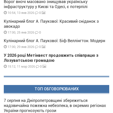
Ворог вночі масовано знищував українську
інфраструктуру у Києві та Одесі, є потерпілі
0
10:54, 13 янв 2026
Кулінарний блог А. Паукової: Красивий сніданок з
авокадо
0
17:00, 25 янв 2026
Кулінарний блог А. Паукової: Біф Веллінгтон. Модерн
0
17:00, 29 янв 2026
У 2026 році Метінвест продовжить співпрацю з
Лозуватською громадою
0
15:12, 11 мар 2026
ТОП ОБГОВОРЮВАНИХ
7 серпня на Дніпропетровщині збережеться
надзвичайна пожежна небезпека, в окремих регіонах
України прогнозують грози