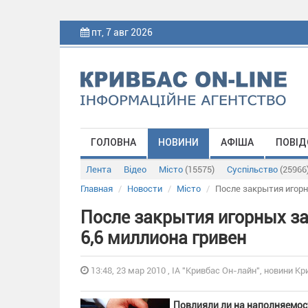
пт, 7 авг 2026
ГОЛОВНА
НОВИНИ
АФІША
ПОВІД
Лента
Відео
Місто
(15575)
Суспільство
(25966
Главная
Новости
Місто
После закрытия игорн
После закрытия игорных за
6,6 миллиона гривен
13:48, 23 мар 2010 , ІА "Кривбас Он-лайн", новини Кр
Повлияли ли на наполняемост