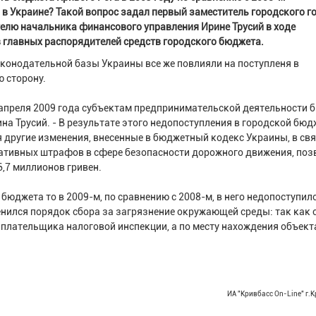
в Украине? Такой вопрос задал первый заместитель городского г
елю начальника финансового управления Ирине Трусий в ходе
 главных распорядителей средств городского бюджета.
аконодательной базы Украины все же повлияли на поступленя в
ю сторону.
 с апреля 2009 года субъектам предпринимательской деятельности 
на Трусий. - В результате этого недопоступления в городской бюд
мя другие изменения, внесенные в бюджетный кодекс Украины, в свя
ативных штрафов в сфере безопасности дорожного движения, поз
,7 миллионов гривен.
бюджета то в 2009-м, по сравнению с 2008-м, в него недопоступил
менился порядок сбора за загрязнение окружающей среды: так как 
и плательщика налоговой инспекции, а по месту нахождения объект
ИА "Кривбасс On-Line" г.