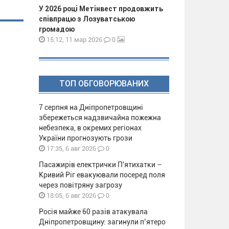
У 2026 році Метінвест продовжить
співпрацю з Лозуватською
громадою
0
15:12, 11 мар 2026
ТОП ОБГОВОРЮВАНИХ
7 серпня на Дніпропетровщині
збережеться надзвичайна пожежна
небезпека, в окремих регіонах
України прогнозують грози
0
17:35, 6 авг 2026
Пасажирів електрички П'ятихатки –
Кривий Ріг евакуювали посеред поля
через повітряну загрозу
0
18:05, 6 авг 2026
Росія майже 60 разів атакувала
Дніпропетровщину: загинули п’ятеро