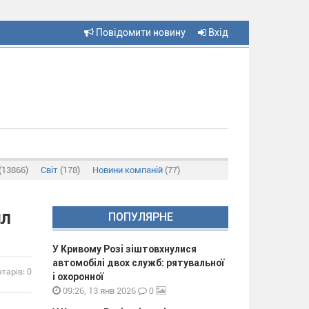
Повідомити новину
Вхід
(13866)
Світ
(178)
Новини компаній
(77)
ял
ПОПУЛЯРНЕ
У Кривому Розі зіштовхнулися
автомобілі двох служб: рятувальної
тарів: 0
і охоронної
0
09:26, 13 янв 2026