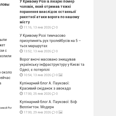
У Кривому Розі в лікарні помер
оловы
чоловік, який отримав тяжкі
поранення внаслідок останньої
ракетної атаки ворога по нашому
місту
0
11:16, 13 янв 2026
У Кривому Розі тимчасово
были
призупинять рух тролейбусів на 5 –
жет
тьох маршрутах
зи с
0
13:52, 13 янв 2026
волили
Ворог вночі масовано знищував
українську інфраструктуру у Києві та
Одесі, є потерпілі
о около
0
10:54, 13 янв 2026
сейчас
а
Кулінарний блог А. Паукової:
Красивий сніданок з авокадо
0
17:00, 25 янв 2026
Кулінарний блог А. Паукової: Біф
Веллінгтон. Модерн
Кривой Рог
0
17:00, 29 янв 2026