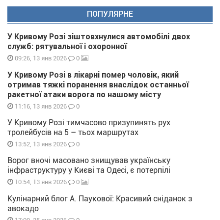
ПОПУЛЯРНЕ
У Кривому Розі зіштовхнулися автомобілі двох
служб: рятувальної і охоронної
0
09:26, 13 янв 2026
У Кривому Розі в лікарні помер чоловік, який
отримав тяжкі поранення внаслідок останньої
ракетної атаки ворога по нашому місту
0
11:16, 13 янв 2026
У Кривому Розі тимчасово призупинять рух
тролейбусів на 5 – тьох маршрутах
0
13:52, 13 янв 2026
Ворог вночі масовано знищував українську
інфраструктуру у Києві та Одесі, є потерпілі
0
10:54, 13 янв 2026
Кулінарний блог А. Паукової: Красивий сніданок з
авокадо