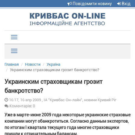
Повідомити новину
Вхід
Toggle
navigation
Рубрики
Главная
Новости
Україна
Украинским страховщикам грозит банкротство?
Украинским страховщикам грозит
банкротство?
16:17, 16 апр 2009 , ІА "Кривбас Он-лайн", новини Кривий Ріг
Коментарів: 0
Уже в марте-июне 2009 года некоторые украинские страховые
компании могут обанкротиться. Согласно данным экспертов,
по итогам I квартала текущего года многие страховщики
пришли к отрицательным балансам.