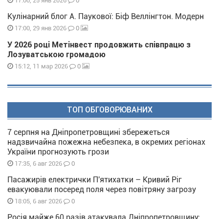
0
17:00, 25 янв 2026
Кулінарний блог А. Паукової: Біф Веллінгтон. Модерн
0
17:00, 29 янв 2026
У 2026 році Метінвест продовжить співпрацю з
Лозуватською громадою
0
15:12, 11 мар 2026
ТОП ОБГОВОРЮВАНИХ
7 серпня на Дніпропетровщині збережеться
надзвичайна пожежна небезпека, в окремих регіонах
України прогнозують грози
0
17:35, 6 авг 2026
Пасажирів електрички П'ятихатки – Кривий Ріг
евакуювали посеред поля через повітряну загрозу
0
18:05, 6 авг 2026
Росія майже 60 разів атакувала Дніпропетровщину: