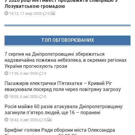
У 2026 році Метінвест продовжить співпрацю з
Лозуватською громадою
0
15:12, 11 мар 2026
ТОП ОБГОВОРЮВАНИХ
7 серпня на Дніпропетровщині збережеться
надзвичайна пожежна небезпека, в окремих регіонах
України прогнозують грози
0
17:35, 6 авг 2026
Пасажирів електрички П'ятихатки – Кривий Ріг
евакуювали посеред поля через повітряну загрозу
0
18:05, 6 авг 2026
Росія майже 60 разів атакувала Дніпропетровщину:
загинули п’ятеро людей, ще 16 – поранені
0
18:42, 6 авг 2026
Брифінг голови Ради оборони міста Олександра