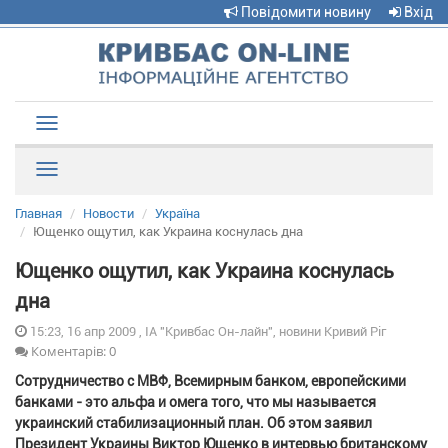
Повідомити новину
Вхід
Toggle
navigation
Рубрики
Главная
Новости
Україна
Ющенко ощутил, как Украина коснулась дна
Ющенко ощутил, как Украина коснулась
дна
15:23, 16 апр 2009 , ІА "Кривбас Он-лайн", новини Кривий Ріг
Коментарів: 0
Сотрудничество с МВФ, Всемирным банком, европейскими
банками - это альфа и омега того, что мы называется
украинский стабилизационный план. Об этом заявил
Президент Украины Виктор Ющенко в интервью британскому