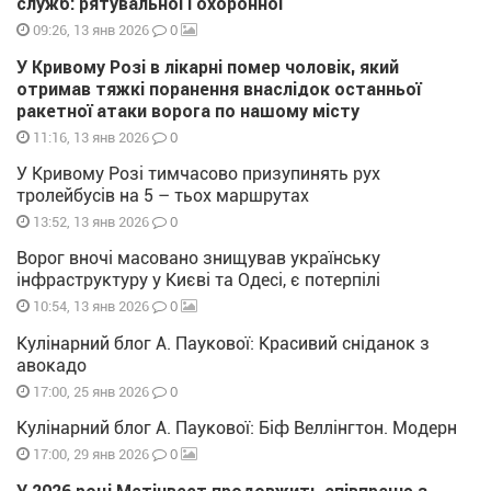
служб: рятувальної і охоронної
0
09:26, 13 янв 2026
У Кривому Розі в лікарні помер чоловік, який
отримав тяжкі поранення внаслідок останньої
ракетної атаки ворога по нашому місту
0
11:16, 13 янв 2026
У Кривому Розі тимчасово призупинять рух
тролейбусів на 5 – тьох маршрутах
0
13:52, 13 янв 2026
Ворог вночі масовано знищував українську
інфраструктуру у Києві та Одесі, є потерпілі
0
10:54, 13 янв 2026
Кулінарний блог А. Паукової: Красивий сніданок з
авокадо
0
17:00, 25 янв 2026
Кулінарний блог А. Паукової: Біф Веллінгтон. Модерн
0
17:00, 29 янв 2026