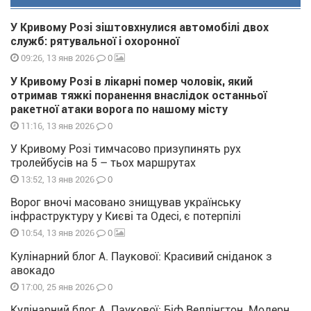
У Кривому Розі зіштовхнулися автомобілі двох
служб: рятувальної і охоронної
0
09:26, 13 янв 2026
У Кривому Розі в лікарні помер чоловік, який
отримав тяжкі поранення внаслідок останньої
ракетної атаки ворога по нашому місту
0
11:16, 13 янв 2026
У Кривому Розі тимчасово призупинять рух
тролейбусів на 5 – тьох маршрутах
0
13:52, 13 янв 2026
Ворог вночі масовано знищував українську
інфраструктуру у Києві та Одесі, є потерпілі
0
10:54, 13 янв 2026
Кулінарний блог А. Паукової: Красивий сніданок з
авокадо
0
17:00, 25 янв 2026
Кулінарний блог А. Паукової: Біф Веллінгтон. Модерн