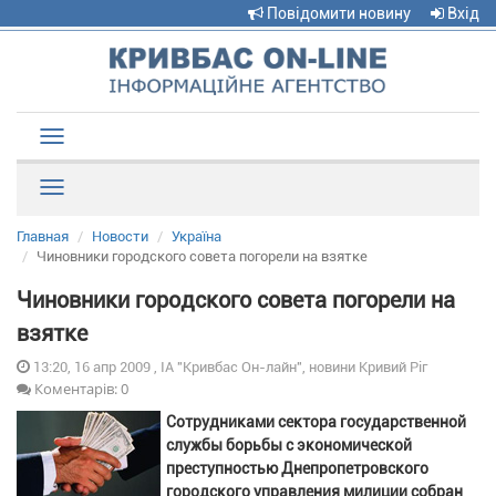
Повідомити новину
Вхід
Toggle
navigation
Рубрики
Главная
Новости
Україна
Чиновники городского совета погорели на взятке
Чиновники городского совета погорели на
взятке
13:20, 16 апр 2009 , ІА "Кривбас Он-лайн", новини Кривий Ріг
Коментарів: 0
Сотрудниками сектора государственной
службы борьбы с экономической
преступностью Днепропетровского
городского управления милиции собран