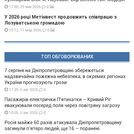
0
17:00, 29 янв 2026
У 2026 році Метінвест продовжить співпрацю з
Лозуватською громадою
0
15:12, 11 мар 2026
ТОП ОБГОВОРЮВАНИХ
7 серпня на Дніпропетровщині збережеться
надзвичайна пожежна небезпека, в окремих регіонах
України прогнозують грози
0
17:35, 6 авг 2026
Пасажирів електрички П'ятихатки – Кривий Ріг
евакуювали посеред поля через повітряну загрозу
0
18:05, 6 авг 2026
Росія майже 60 разів атакувала Дніпропетровщину:
загинули п’ятеро людей, ще 16 – поранені