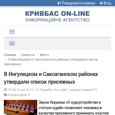
Повідомити новину
Вхід
Toggle
navigation
Рубрики
Главная
Новости
Місто
В Ингулецком и Саксаганском районах утвердили список
присяжных
В Ингулецком и Саксаганском районах
утвердили список присяжных
15:40, 5 сен 2012 , ІА "Кривбас Он-лайн", новини Кривий Ріг
Коментарів: 0
Закон Украины «О судоустройстве и
статусе судей» позволяет человеку в
качестве присяжного принимать участие