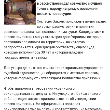
в рассмотрении дел совместно с судьей.
То есть, народу напрямую позволили
вершить правосудие.
Согласно Закону, присяжные имеют право
во время рассмотрения и принятия
решения пользоваться полномочиями судьи. Кандидатами в
список присяжных могут стать граждане Украины, которые
постоянно проживают на территории, на которую
распространяется юрисдикция соответствующего суда,
которым исполнилось 30 лет и которые владеют
государственным языком.
Для утверждения этого списка территориальное управление
судебной администрации обращается к местным советам,
которые формируют и утверждают количество присяжных.
Чтобы выполнить требования украинского
законодательства, депутаты Ингулецкого и Саксаганского
районов еще в августе приняли решение об утверждении
списка присяжных. На официальных порталах
райисполкомов уже выложены соответствующие материалы.