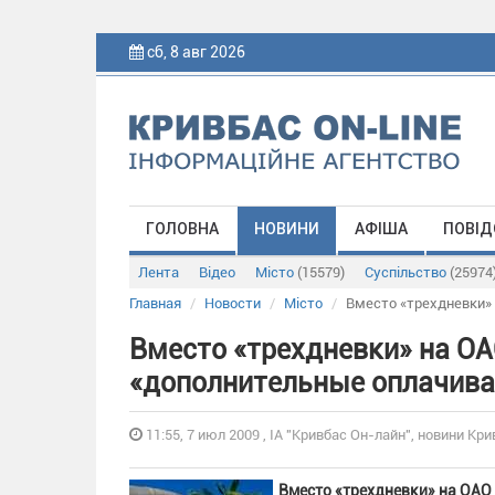
сб, 8 авг 2026
ГОЛОВНА
НОВИНИ
АФІША
ПОВІД
Лента
Відео
Місто
(15579)
Суспільство
(25974
Главная
Новости
Місто
Вместо «трехдневки»
Вместо «трехдневки» на ОА
«дополнительные оплачива
11:55, 7 июл 2009 , ІА "Кривбас Он-лайн", новини Кри
Вместо «трехдневки» на ОАО