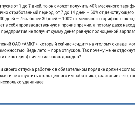
пуске от 1 до 7 дней, то он сможет получить 40% месячного тариф
чно отработанный период, от 7 до 14 дней – 60% от действующего
0 дней – 75%, более 30 дней – 100% от месячного тарифного окла
ет в себя производственную и прочие премии, а потому даже нахо
 предприятия не получит сумму денег равную полноценной зарплат
лений ОАО «АМКР», который сейчас «сидит» на «голом» окладе, мо
ожностью. Ведь лето – пора отпусков. Так почему же не отдохнут
ти не потеряв) ничего из своих доходов?
оки своего отпуска работник в обязательном порядке должен согла
ожет и не отпустить столь ценного им работника, «заставив» его, т
я несколько удачливее.