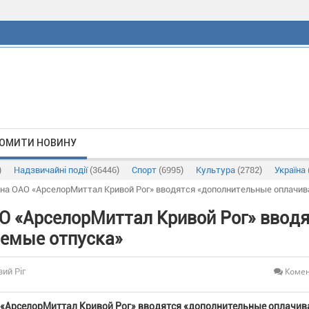
ОМИТИ НОВИНУ
)
Надзвичайні події
(36446)
Спорт
(6995)
Культура
(2782)
Україна
 на ОАО «АрселорМиттал Кривой Рог» вводятся «дополнительные оплачи
О «АрселорМиттал Кривой Рог» ввод
емые отпуска»
Комен
вий Ріг
 «АрселорМиттал Кривой Рог» вводятся «дополнительные оплачи