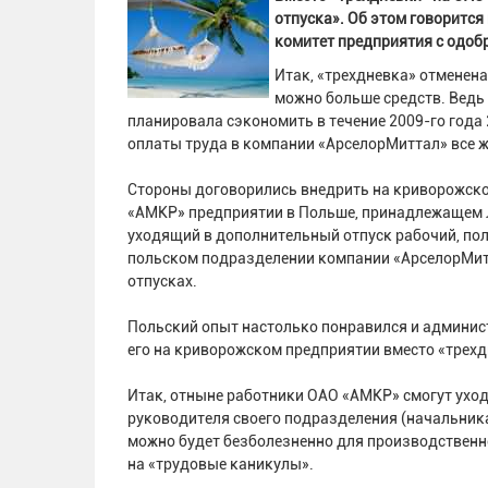
отпуска». Об этом говоритс
комитет предприятия с одоб
Итак, «трехдневка» отменена
можно больше средств. Ведь
планировала сэкономить в течение 2009-го года
оплаты труда в компании «АрселорМиттал» все ж
Стороны договорились внедрить на криворожско
«АМКР» предприятии в Польше, принадлежащем 
уходящий в дополнительный отпуск рабочий, по
польском подразделении компании «АрселорМитт
отпусках.
Польский опыт настолько понравился и админис
его на криворожском предприятии вместо «трехдн
Итак, отныне работники ОАО «АМКР» смогут уход
руководителя своего подразделения (начальника
можно будет безболезненно для производственно
на «трудовые каникулы».