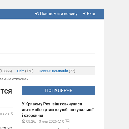
Повідомити новину
Вхід
(13866)
Світ
(178)
Новини компаній
(77)
ваемые отпуска»
ятся
ПОПУЛЯРНЕ
У Кривому Розі зіштовхнулися
автомобілі двох служб: рятувальної
тарів: 0
і охоронної
0
09:26, 13 янв 2026
ваемые