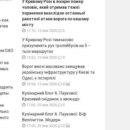
У Кривому Розі в лікарні помер
чоловік, який отримав тяжкі
поранення внаслідок останньої
ракетної атаки ворога по нашому
ь как
місту
ятия
0
11:16, 13 янв 2026
У Кривому Розі тимчасово
призупинять рух тролейбусів на 5 –
ном ОАО
тьох маршрутах
0
13:52, 13 янв 2026
нт на
Ворог вночі масовано знищував
емых
українську інфраструктуру у Києві та
Одесі, є потерпілі
0
10:54, 13 янв 2026
недрить
целы.
Кулінарний блог А. Паукової:
Красивий сніданок з авокадо
0
17:00, 25 янв 2026
ия
олько
Кулінарний блог А. Паукової: Біф
нного
Веллінгтон. Модерн
0
17:00, 29 янв 2026