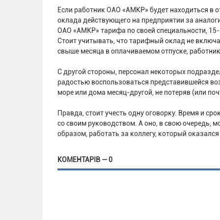
Если работник ОАО «АМКР» будет находиться в от
оклада действующего на предприятии за аналоги
ОАО «АМКР» тарифа по своей специальности, 15-3
Стоит учитывать, что тарифный оклад не включа
свыше месяца в оплачиваемом отпуске, работник
С другой стороны, персонал некоторых подразде
радостью воспользоваться представившейся возм
море или дома месяц-другой, не потеряв (или поч
Правда, стоит учесть одну оговорку. Время и ср
со своим руководством. А оно, в свою очередь, м
образом, работать за коллегу, который оказалс
КОМЕНТАРІВ — 0