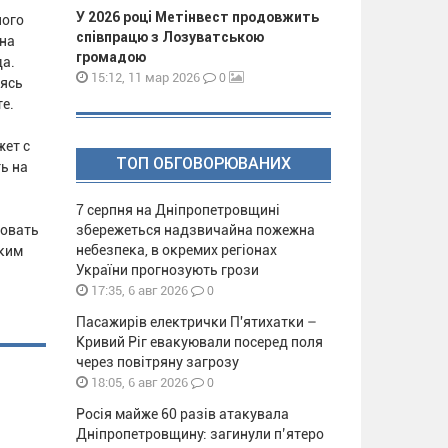
У 2026 році Метінвест продовжить
ного
співпрацю з Лозуватською
 на
громадою
да.
0
15:12, 11 мар 2026
дясь
е.
жет с
ТОП ОБГОВОРЮВАНИХ
ь на
7 серпня на Дніпропетровщині
совать
збережеться надзвичайна пожежна
небезпека, в окремих регіонах
аким
України прогнозують грози
0
17:35, 6 авг 2026
Пасажирів електрички П'ятихатки –
Кривий Ріг евакуювали посеред поля
через повітряну загрозу
0
18:05, 6 авг 2026
Росія майже 60 разів атакувала
Дніпропетровщину: загинули п’ятеро