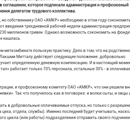
я в соглашении, которое подписали администрация и профсоюзный
рения делегатов трудового коллектива.
, но собственнику ОАО «АМКР» необходимо в этом году сэкономит
 от введения трехдневной рабочей недели администрация предпри
 230 миллионов гривен. Однако возможность сэкономить на фонде
е нашлась.
м меткомбинате польскую практику. Дело в том, что на родствен
Лакшми Митталу действует следующее положение: добровольно
лучает определенную денежную компенсацию. И в настоящий моме
ал» работает только 70% персонала, остальные 30% - в оплачива
трации, и профсоюзному комитету ОАО «АМКР», что они решили в
евки». Так что получилось как в поговорке: и волки сыты, и овцы 
ить в добровольные оплачиваемые отпуска, но только с разрешен
 цеха, отдела, службы). Именно последний будет учитывать, наск
го цикла (или работы) подразделения отправить своего подчине