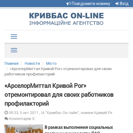
Повідомити новину
Вхід
Toggle
navigation
Рубрики
Главная
Новости
Місто
«АрселорМиттал Кривой Рог» отремонтировал для своих
работников профилакторий
«АрселорМиттал Кривой Рог»
отремонтировал для своих работников
профилакторий
08:33, 5 окт 2011 , ІА "Кривбас Он-лайн", новини Кривий Ріг
Коментарів: 0
В рамках выполнения социальных