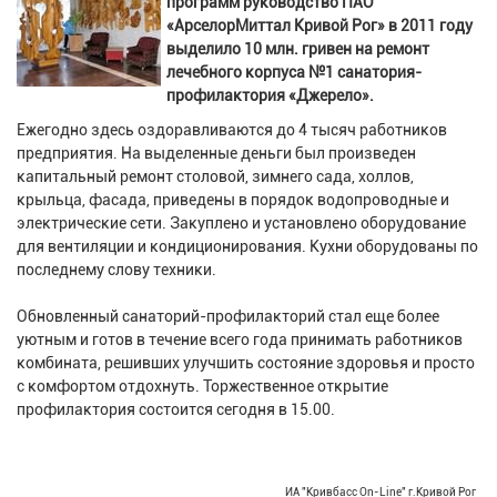
программ руководство ПАО
«АрселорМиттал Кривой Рог» в 2011 году
выделило 10 млн. гривен на ремонт
лечебного корпуса №1 санатория-
профилактория «Джерело».
Ежегодно здесь оздоравливаются до 4 тысяч работников
предприятия. На выделенные деньги был произведен
капитальный ремонт столовой, зимнего сада, холлов,
крыльца, фасада, приведены в порядок водопроводные и
электрические сети. Закуплено и установлено оборудование
для вентиляции и кондиционирования. Кухни оборудованы по
последнему слову техники.
Обновленный санаторий-профилакторий стал еще более
уютным и готов в течение всего года принимать работников
комбината, решивших улучшить состояние здоровья и просто
с комфортом отдохнуть. Торжественное открытие
профилактория состоится сегодня в 15.00.
ИА "Кривбасс On-Line" г.Кривой Рог