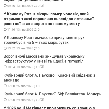
0
09:26, 13 янв 2026
У Кривому Розі в лікарні помер чоловік, який
отримав тяжкі поранення внаслідок останньої
ракетної атаки ворога по нашому місту
0
11:16, 13 янв 2026
У Кривому Розі тимчасово призупинять рух
тролейбусів на 5 – тьох маршрутах
0
13:52, 13 янв 2026
Ворог вночі масовано знищував українську
інфраструктуру у Києві та Одесі, є потерпілі
0
10:54, 13 янв 2026
Кулінарний блог А. Паукової: Красивий сніданок з
авокадо
0
17:00, 25 янв 2026
Кулінарний блог А. Паукової: Біф Веллінгтон. Модерн
0
17:00, 29 янв 2026
У 2026 році Метінвест продовжить співпрацю з