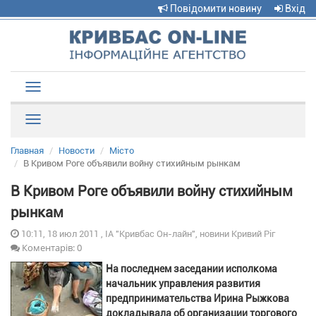
Повідомити новину
Вхід
Toggle
navigation
Рубрики
Главная
Новости
Місто
В Кривом Роге объявили войну стихийным рынкам
В Кривом Роге объявили войну стихийным
рынкам
10:11, 18 июл 2011 , ІА "Кривбас Он-лайн", новини Кривий Ріг
Коментарів: 0
На последнем заседании исполкома
начальник управления развития
предпринимательства Ирина Рыжкова
докладывала об организации торгового