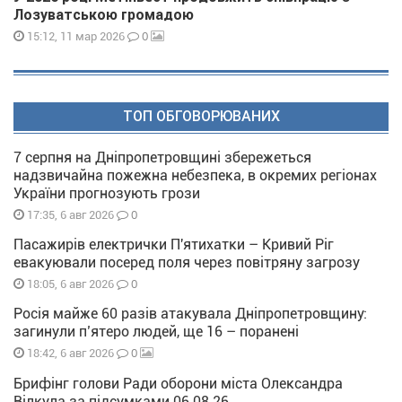
Лозуватською громадою
0
15:12, 11 мар 2026
ТОП ОБГОВОРЮВАНИХ
7 серпня на Дніпропетровщині збережеться
надзвичайна пожежна небезпека, в окремих регіонах
України прогнозують грози
0
17:35, 6 авг 2026
Пасажирів електрички П'ятихатки – Кривий Ріг
евакуювали посеред поля через повітряну загрозу
0
18:05, 6 авг 2026
Росія майже 60 разів атакувала Дніпропетровщину:
загинули п’ятеро людей, ще 16 – поранені
0
18:42, 6 авг 2026
Брифінг голови Ради оборони міста Олександра
Вілкула за підсумками 06 08 26